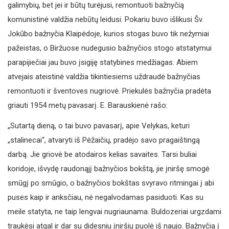
galimybių, bet jei ir būtų turėjusi, remontuoti bažnyčią
komunistinė valdžia nebūtų leidusi. Pokariu buvo išlikusi Šv.
Jokūbo bažnyčia Klaipėdoje, kurios stogas buvo tik nežymiai
pažeistas, o Biržuose nudegusio bažnyčios stogo atstatymui
parapijiečiai jau buvo įsigiję statybines medžiagas. Abiem
atvejais ateistinė valdžia tikintiesiems uždraudė bažnyčias
remontuoti ir šventoves nugriovė. Priekulės bažnyčia pradėta
griauti 1954 metų pavasarį. E. Barauskienė rašo:
„Sutartą dieną, o tai buvo pavasarį, apie Velykas, keturi
„stalinecai“, atvaryti iš Pėžaičių, pradėjo savo pragaištingą
darbą. Jie griovė be atodairos kelias savaites. Tarsi buliai
koridoje, išvydę raudonąjį bažnyčios bokštą, jie įniršę smogė
smūgį po smūgio, o bažnyčios bokštas svyravo ritmingai į abi
puses kaip ir anksčiau, nė negalvodamas pasiduoti. Kas su
meile statyta, ne taip lengvai nugriaunama. Buldozeriai urgzdami
traukėsi atgal ir dar su didesniu įniršiu puolė iš naujo. Bažnyčia į