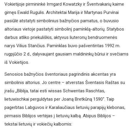
Vokietijoje pirmininkė Irmgard Kowatzky ir Šventvakarių kaime
gimęs Ewald Rugulis. Architektai Marija ir Martynas Purvinai
pasiūlė atstatyti simbolinius bažnyčios pamatus, o buvusio
altoriaus vietoje pastatyti simbolinį paminklą-altorių. Statybos
darbus atliko priekuliškis, aktyvus liuteronų bendruomenės
narys Vilius Stančius. Paminklas buvo pašventintas 1992 m.
rugpjūčio 2 d., dalyvaujant gausiam maldininkų būriui ir svečiams
iš Vokietijos.
Senosios bažnyčios šventoriaus pagrindinis akcentas yra
simbolinis altorius. Jo centre – atverstas Šventasis Raštas su
įrašu „Biblija, tatai esti wissas Schwentas Raschtas,
lietuwischkai perguldytas per Joaną Bretkūną 1590“. Taip
pagerbtas Labguvos ir Karaliaučiaus lietuvių parapijų klebonas,
pirmasis Biblijos vertėjas į lietuvių kalbą. Abipus Biblijos –
tekstai lietuvių ir vokiečių kalbomis: