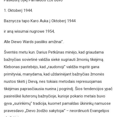
Paskutinį Sykį Pamaldos cze buvo
1. Oktoberį 1944.
Baznycza tapo Karo Auka į Oktoberį 1944
ir aną wisumai nugrowe 1954,
Alle Diewo Wards pasiliks amžinai“.
Šventės metu kun. Darius Petkūnas minėjo, kad griaudama
bažnyčias sovietinė valdžia siekė sugriauti žmonių tikėjimą.
Klebonas pastebėjo, kad „raudonoji“ valdžia mąstė gana
primityviai, manydama, kad uždarinėjant bažnyčias žmonės
nustos tikėti į Dievą, nes tokiais metodais represuojamas
tikėjimas paprasčiausia nueina į pogrindį. Šios tendencijos ypač
pasireiškė liuteronų bažnyčioje, kurioje pokario metais buvo
gyva „surinkimų“ tradicija, kuomet pamaldas ūkininkų namuose
pravesdavo „Dievo žodžio sakytojai“ – neordinuoti Evangelijos