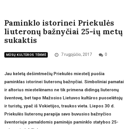
Paminklo istorinei Priekulės
liuteronų bažnyčiai 25-ių metų
sukaktis
7 rugpjūčio, 2017
0
MŪSŲ KULTŪROS TĖKMĖ
Jau keletą dešimtmečių Priekulės miestelį puošia
paminklas istorinei liuteronų bažnyčiai. Simboliniai pamatai
ir altorius miestelėnams ne tik primena didingą liuteronų
šventovę, bet tapo Mažosios Lietuvos kultūros puoselėtojų
ir turistų, ypač iš Vokietijos, traukos vieta. Liepos 30 d.
Priekulės liuteronų parapija savo buvusios bažnyčios
šventoriuje pamaldomis paminėjo paminklo statybos 25-