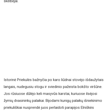
skelbėjai.
Istorinė Priekulės bažnyčia po karo liūdnai stovėjo išdaužytais
langais, nudegusiu stogu ir sviedinio pažeista bokšto viršūne.
Jos rūsiuose dūlėjo keli masyvūs karstai, kuriuose ilsėjosi
žymių dvasininkų palaikai. Bijodami kunigų palaikų išniekinimo
priekuliškiai nusprendė juos perlaidoti parapijos Elniškės