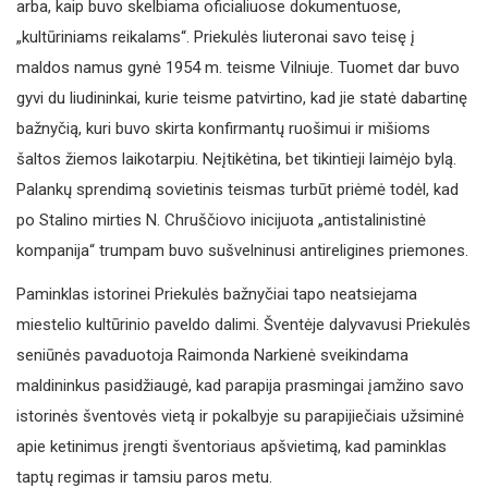
arba, kaip buvo skelbiama oficialiuose dokumentuose,
„kultūriniams reikalams“. Priekulės liuteronai savo teisę į
maldos namus gynė 1954 m. teisme Vilniuje. Tuomet dar buvo
gyvi du liudininkai, kurie teisme patvirtino, kad jie statė dabartinę
bažnyčią, kuri buvo skirta konfirmantų ruošimui ir mišioms
šaltos žiemos laikotarpiu. Neįtikėtina, bet tikintieji laimėjo bylą.
Palankų sprendimą sovietinis teismas turbūt priėmė todėl, kad
po Stalino mirties N. Chruščiovo inicijuota „antistalinistinė
kompanija“ trumpam buvo sušvelninusi antireligines priemones.
Paminklas istorinei Priekulės bažnyčiai tapo neatsiejama
miestelio kultūrinio paveldo dalimi. Šventėje dalyvavusi Priekulės
seniūnės pavaduotoja Raimonda Narkienė sveikindama
maldininkus pasidžiaugė, kad parapija prasmingai įamžino savo
istorinės šventovės vietą ir pokalbyje su parapijiečiais užsiminė
apie ketinimus įrengti šventoriaus apšvietimą, kad paminklas
taptų regimas ir tamsiu paros metu.