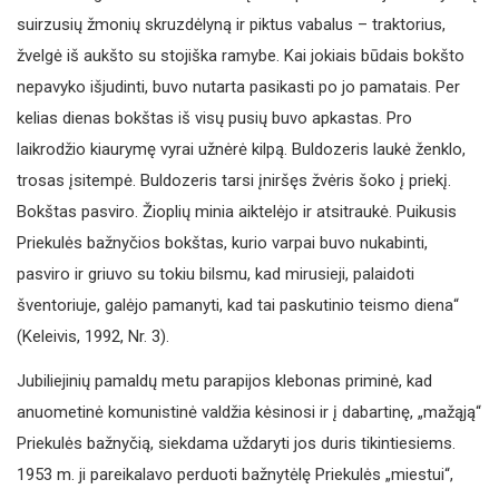
suirzusių žmonių skruzdėlyną ir piktus vabalus – traktorius,
žvelgė iš aukšto su stojiška ramybe. Kai jokiais būdais bokšto
nepavyko išjudinti, buvo nutarta pasikasti po jo pamatais. Per
kelias dienas bokštas iš visų pusių buvo apkastas. Pro
laikrodžio kiaurymę vyrai užnėrė kilpą. Buldozeris laukė ženklo,
trosas įsitempė. Buldozeris tarsi įniršęs žvėris šoko į priekį.
Bokštas pasviro. Žioplių minia aiktelėjo ir atsitraukė. Puikusis
Priekulės bažnyčios bokštas, kurio varpai buvo nukabinti,
pasviro ir griuvo su tokiu bilsmu, kad mirusieji, palaidoti
šventoriuje, galėjo pamanyti, kad tai paskutinio teismo diena“
(Keleivis, 1992, Nr. 3).
Jubiliejinių pamaldų metu parapijos klebonas priminė, kad
anuometinė komunistinė valdžia kėsinosi ir į dabartinę, „mažąją“
Priekulės bažnyčią, siekdama uždaryti jos duris tikintiesiems.
1953 m. ji pareikalavo perduoti bažnytėlę Priekulės „miestui“,