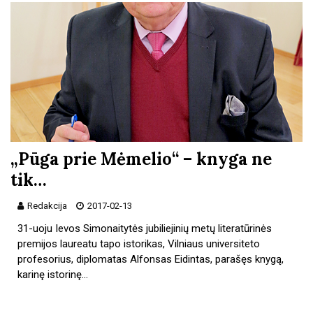
„Pūga prie Mėmelio“ – knyga ne
tik…
Redakcija
2017-02-13
31-uoju Ievos Simonaitytės jubiliejinių metų literatūrinės
premijos laureatu tapo istorikas, Vilniaus universiteto
profesorius, diplomatas Alfonsas Eidintas, parašęs knygą,
karinę istorinę…