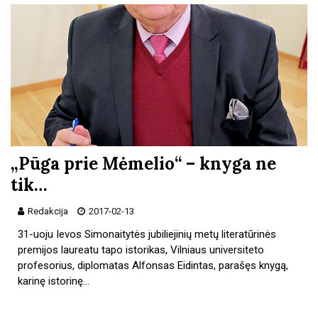
„Pūga prie Mėmelio“ – knyga ne
tik…
Redakcija
2017-02-13
31-uoju Ievos Simonaitytės jubiliejinių metų literatūrinės
premijos laureatu tapo istorikas, Vilniaus universiteto
profesorius, diplomatas Alfonsas Eidintas, parašęs knygą,
karinę istorinę…