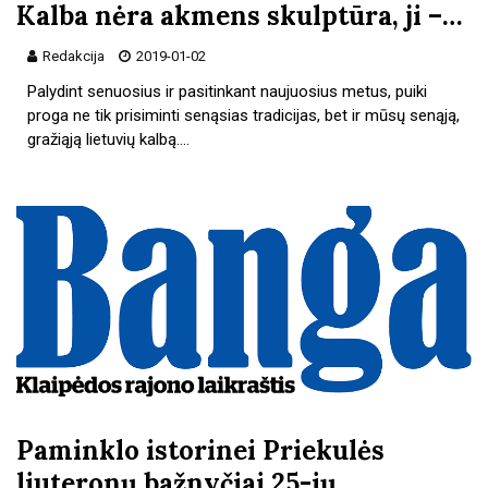
Kalba nėra akmens skulptūra, ji –…
Redakcija
2019-01-02
Palydint senuosius ir pasitinkant naujuosius metus, puiki
proga ne tik prisiminti senąsias tradicijas, bet ir mūsų senąją,
gražiąją lietuvių kalbą.…
Paminklo istorinei Priekulės
liuteronų bažnyčiai 25-ių…