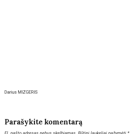
Darius MIZGERIS
Parašykite komentarą
El. pašto adresas nebus skelbiamas.
Būtini laukeliai pažymėti
*