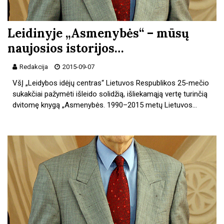
Leidinyje „Asmenybės“ – mūsų
naujosios istorijos…
Redakcija
2015-09-07
VšĮ „Leidybos idėjų centras“ Lietuvos Respublikos 25-mečio
sukakčiai pažymėti išleido solidžią, išliekamąją vertę turinčią
dvitomę knygą „Asmenybės. 1990–2015 metų Lietuvos…