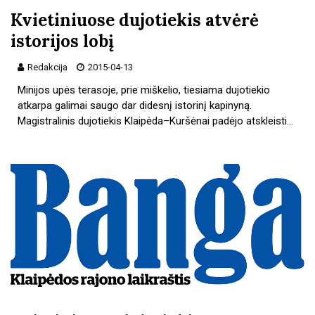
Kvietiniuose dujotiekis atvėrė
istorijos lobį
Redakcija
2015-04-13
Minijos upės terasoje, prie miškelio, tiesiama dujotiekio
atkarpa galimai saugo dar didesnį istorinį kapinyną.
Magistralinis dujotiekis Klaipėda–Kuršėnai padėjo atskleisti…