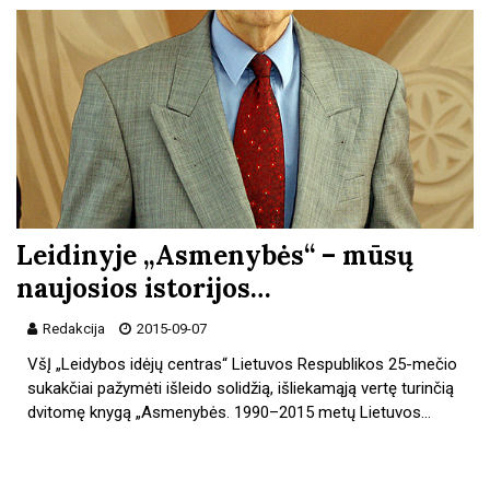
Leidinyje „Asmenybės“ – mūsų
naujosios istorijos…
Redakcija
2015-09-07
VšĮ „Leidybos idėjų centras“ Lietuvos Respublikos 25-mečio
sukakčiai pažymėti išleido solidžią, išliekamąją vertę turinčią
dvitomę knygą „Asmenybės. 1990–2015 metų Lietuvos…