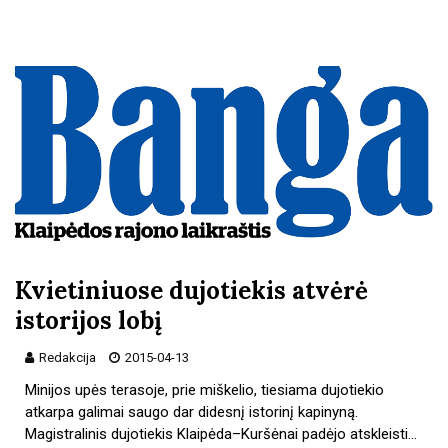
Kvietiniuose dujotiekis atvėrė
istorijos lobį
Redakcija
2015-04-13
Minijos upės terasoje, prie miškelio, tiesiama dujotiekio
atkarpa galimai saugo dar didesnį istorinį kapinyną.
Magistralinis dujotiekis Klaipėda–Kuršėnai padėjo atskleisti…