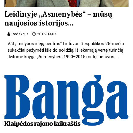
Leidinyje „Asmenybės“ – mūsų
naujosios istorijos…
Redakcija
2015-09-07
VšĮ „Leidybos idėjų centras“ Lietuvos Respublikos 25-mečio
sukakčiai pažymėti išleido solidžią, išliekamąją vertę turinčią
dvitomę knygą „Asmenybės. 1990–2015 metų Lietuvos…