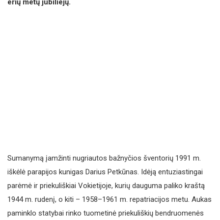
erių metų jubiliejų.
Sumanymą įamžinti nugriautos bažnyčios šventorių 1991 m.
iškėlė parapijos kunigas Darius Petkūnas. Idėją entuziastingai
parėmė ir priekuliškiai Vokietijoje, kurių dauguma paliko kraštą
1944 m. rudenį, o kiti – 1958–1961 m. repatriacijos metu. Aukas
paminklo statybai rinko tuometinė priekuliškių bendruomenės