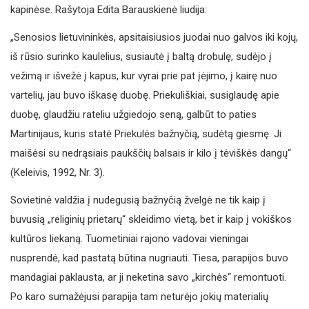
kapinėse. Rašytoja Edita Barauskienė liudija:
„Senosios lietuvininkės, apsitaisiusios juodai nuo galvos iki kojų,
iš rūsio surinko kaulelius, susiautė į baltą drobulę, sudėjo į
vežimą ir išvežė į kapus, kur vyrai prie pat įėjimo, į kairę nuo
vartelių, jau buvo iškasę duobę. Priekuliškiai, susiglaudę apie
duobę, glaudžiu rateliu užgiedojo seną, galbūt to paties
Martinijaus, kuris statė Priekulės bažnyčią, sudėtą giesmę. Ji
maišėsi su nedrąsiais paukščių balsais ir kilo į tėviškės dangų“
(Keleivis, 1992, Nr. 3).
Sovietinė valdžia į nudegusią bažnyčią žvelgė ne tik kaip į
buvusią „religinių prietarų“ skleidimo vietą, bet ir kaip į vokiškos
kultūros liekaną. Tuometiniai rajono vadovai vieningai
nusprendė, kad pastatą būtina nugriauti. Tiesa, parapijos buvo
mandagiai paklausta, ar ji neketina savo „kirchės“ remontuoti.
Po karo sumažėjusi parapija tam neturėjo jokių materialių