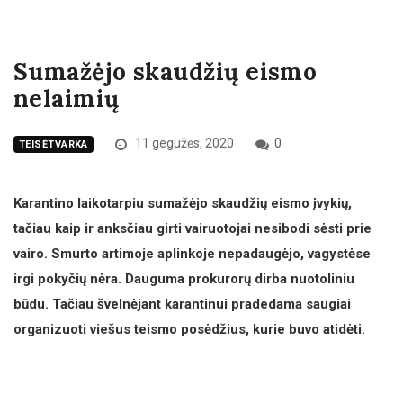
Sumažėjo skaudžių eismo
nelaimių
11 gegužės, 2020
0
TEISĖTVARKA
Karantino laikotarpiu sumažėjo skaudžių eismo įvykių,
tačiau kaip ir anksčiau girti vairuotojai nesibodi sėsti prie
vairo. Smurto artimoje aplinkoje nepadaugėjo, vagystėse
irgi pokyčių nėra. Dauguma prokurorų dirba nuotoliniu
būdu. Tačiau švelnėjant karantinui pradedama saugiai
organizuoti viešus teismo posėdžius, kurie buvo atidėti.