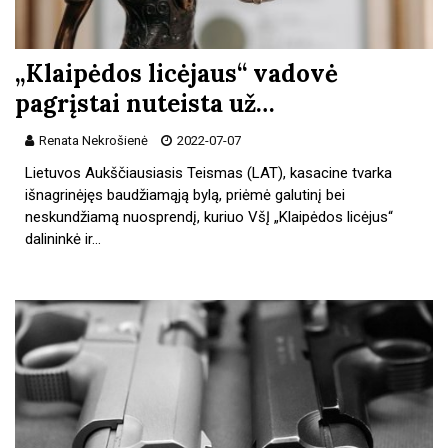
„Klaipėdos licėjaus“ vadovė
pagrįstai nuteista už…
Renata Nekrošienė
2022-07-07
Lietuvos Aukščiausiasis Teismas (LAT), kasacine tvarka
išnagrinėjęs baudžiamąją bylą, priėmė galutinį bei
neskundžiamą nuosprendį, kuriuo VšĮ „Klaipėdos licėjus“
dalininkė ir…