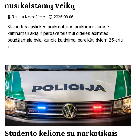
nusikalstamų veikų
Renata Nekrošienė
2025-08-06
Klaipėdos apylinkės prokuratūros prokurorė surašė
kaltinamąjį aktą ir perdavė teismui didelės apimties
baudžiamąją bylą, kurioje kaltinimai pareikšti dviem 25-erių
ir…
Studento kelionė su narkotikais