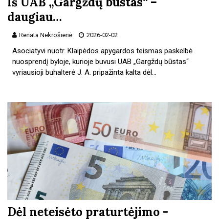
Iš UAB „Gargždų būstas“ –
daugiau…
Renata Nekrošienė
2026-02-02
Asociatyvi nuotr. Klaipėdos apygardos teismas paskelbė
nuosprendį byloje, kurioje buvusi UAB „Gargždų būstas“
vyriausioji buhalterė J. A. pripažinta kalta dėl…
Dėl neteisėto praturtėjimo -