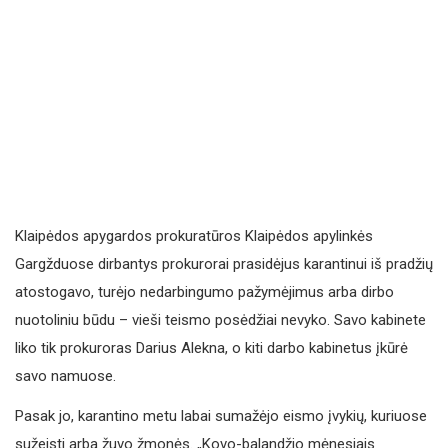
Klaipėdos apygardos prokuratūros Klaipėdos apylinkės
Gargžduose dirbantys prokurorai prasidėjus karantinui iš pradžių
atostogavo, turėjo nedarbingumo pažymėjimus arba dirbo
nuotoliniu būdu – vieši teismo posėdžiai nevyko. Savo kabinete
liko tik prokuroras Darius Alekna, o kiti darbo kabinetus įkūrė
savo namuose.
Pasak jo, karantino metu labai sumažėjo eismo įvykių, kuriuose
sužeisti arba žuvo žmonės. „Kovo-balandžio mėnesiais