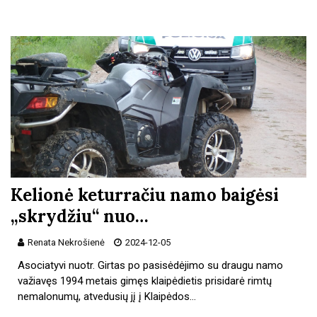
Kelionė keturračiu namo baigėsi
„skrydžiu“ nuo…
Renata Nekrošienė
2024-12-05
Asociatyvi nuotr. Girtas po pasisėdėjimo su draugu namo
važiavęs 1994 metais gimęs klaipėdietis prisidarė rimtų
nemalonumų, atvedusių jį į Klaipėdos…