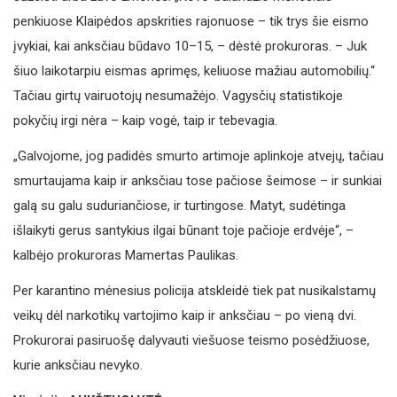
penkiuose Klaipėdos apskrities rajonuose – tik trys šie eismo
įvykiai, kai anksčiau būdavo 10–15, – dėstė prokuroras. – Juk
šiuo laikotarpiu eismas aprimęs, keliuose mažiau automobilių.“
Tačiau girtų vairuotojų nesumažėjo. Vagysčių statistikoje
pokyčių irgi nėra – kaip vogė, taip ir tebevagia.
„Galvojome, jog padidės smurto artimoje aplinkoje atvejų, tačiau
smurtaujama kaip ir anksčiau tose pačiose šeimose – ir sunkiai
galą su galu suduriančiose, ir turtingose. Matyt, sudėtinga
išlaikyti gerus santykius ilgai būnant toje pačioje erdvėje“, –
kalbėjo prokuroras Mamertas Paulikas.
Per karantino mėnesius policija atskleidė tiek pat nusikalstamų
veikų dėl narkotikų vartojimo kaip ir anksčiau – po vieną dvi.
Prokurorai pasiruošę dalyvauti viešuose teismo posėdžiuose,
kurie anksčiau nevyko.