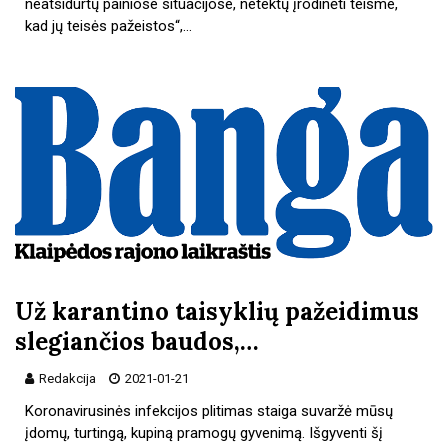
neatsidurtų painiose situacijose, netektų įrodinėti teisme,
kad jų teisės pažeistos“,…
Už karantino taisyklių pažeidimus
slegiančios baudos,…
Redakcija
2021-01-21
Koronavirusinės infekcijos plitimas staiga suvaržė mūsų
įdomų, turtingą, kupiną pramogų gyvenimą. Išgyventi šį