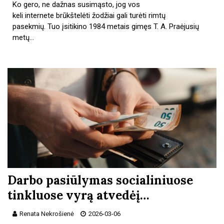
Ko gero, ne dažnas susimąsto, jog vos
keli internete brūkštelėti žodžiai gali turėti rimtų
pasekmių. Tuo įsitikino 1984 metais gimęs T. A. Praėjusių
metų…
Darbo pasiūlymas socialiniuose
tinkluose vyrą atvedėį…
Renata Nekrošienė
2026-03-06