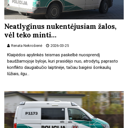
Neatlyginus nukentėjusiam žalos,
vėl teko minti…
Renata Nekrošienė
2026-03-25
Klaipėdos apylinkės teismas paskelbė nuosprendį
baudžiamojoje byloje, kuri prasidėjo nuo, atrodytų, paprasto
konflikto daugiabučio laiptinėje, tačiau baigėsi šonkaulių
lūžiais, ilgu…