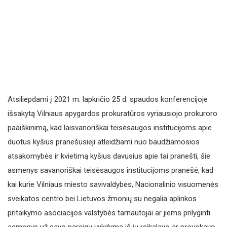
Atsiliepdami į 2021 m. lapkričio 25 d. spaudos konferencijoje
išsakytą Vilniaus apygardos prokuratūros vyriausiojo prokuroro
paaiškinimą, kad laisvanoriškai teisėsaugos institucijoms apie
duotus kyšius pranešusieji atleidžiami nuo baudžiamosios
atsakomybės ir kvietimą kyšius davusius apie tai pranešti, šie
asmenys savanoriškai teisėsaugos institucijoms pranešė, kad
kai kurie Vilniaus miesto savivaldybės, Nacionalinio visuomenės
sveikatos centro bei Lietuvos žmonių su negalia aplinkos
pritaikymo asociacijos valstybės tarnautojai ar jiems prilyginti
asmenys už savo pareigų vykdymą iš jų reikalavo ar provokavo