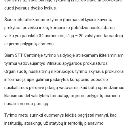
duoti įvairaus dydžio kyšius.
Šiuo metu atliekamame tyrime įtarimai dėl kyšininkavimo,
prekybos poveikiu ir kitų korupcinio pobūdžio nusikalstamų
veikų yra pareikšti 34 asmenims, iš jų – 20 valstybės tarnautojų
ar jiems prilygintų asmenų.
Šiam STT Centrinėje tyrimo valdyboje atliekamam ikiteisminiam
tyrimui vadovaujantys Vilniaus apygardos prokuratūros
Organizuotų nusikaltimų ir korupcijos tyrimo skyriaus prokurorai
informaciją apie galimai padarytus korupcinio pobūdžio
nusikaltimus perdavė įstaigų vadovams, kad būtų sprendžiamas
klausimas dėl valstybės tarnautojų ar jiems prilygintų asmenų
nušalinimo nuo pareigų.
Tyrimo metu surinkti duomenys leidžia pagrįstai manyti, kad
institucijų, atsakingų už statybų ir teritorijų planavimo