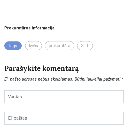
Prokuratūros informacija
Tags:
kyšis
prokuratūra
STT
Parašykite komentarą
El. pašto adresas nebus skelbiamas.
Būtini laukeliai pažymėti
*