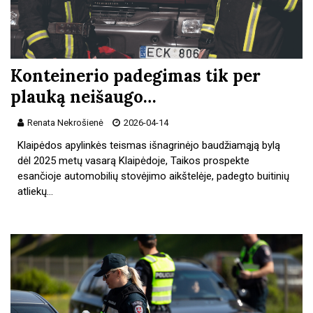
Konteinerio padegimas tik per
plauką neišaugo…
Renata Nekrošienė
2026-04-14
Klaipėdos apylinkės teismas išnagrinėjo baudžiamąją bylą
dėl 2025 metų vasarą Klaipėdoje, Taikos prospekte
esančioje automobilių stovėjimo aikštelėje, padegto buitinių
atliekų…