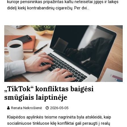
kurioje pensininkas pripažintas kaltu neteisėtai įgijęs ir laikęs
didelį kiekį kontrabandinių cigarečių. Per dvi…
„TikTok“ konfliktas baigėsi
smūgiais laiptinėje
Renata Nekrošienė
2026-05-05
Klaipėdos apylinkės teisme nagrinėta byla atskleidė, kaip
socialiniuose tinkluose kilę konfliktai gali peraugti į realų