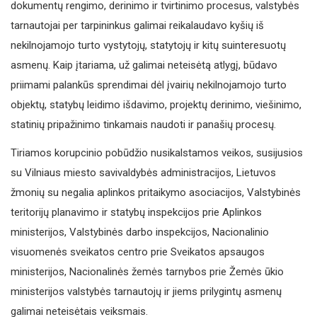
dokumentų rengimo, derinimo ir tvirtinimo procesus, valstybės
tarnautojai per tarpininkus galimai reikalaudavo kyšių iš
nekilnojamojo turto vystytojų, statytojų ir kitų suinteresuotų
asmenų. Kaip įtariama, už galimai neteisėtą atlygį, būdavo
priimami palankūs sprendimai dėl įvairių nekilnojamojo turto
objektų, statybų leidimo išdavimo, projektų derinimo, viešinimo,
statinių pripažinimo tinkamais naudoti ir panašių procesų.
Tiriamos korupcinio pobūdžio nusikalstamos veikos, susijusios
su Vilniaus miesto savivaldybės administracijos, Lietuvos
žmonių su negalia aplinkos pritaikymo asociacijos, Valstybinės
teritorijų planavimo ir statybų inspekcijos prie Aplinkos
ministerijos, Valstybinės darbo inspekcijos, Nacionalinio
visuomenės sveikatos centro prie Sveikatos apsaugos
ministerijos, Nacionalinės žemės tarnybos prie Žemės ūkio
ministerijos valstybės tarnautojų ir jiems prilygintų asmenų
galimai neteisėtais veiksmais.