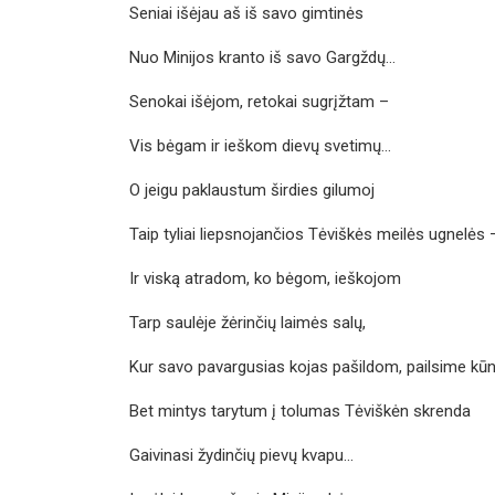
Seniai išėjau aš iš savo gimtinės
Nuo Minijos kranto iš savo Gargždų…
Senokai išėjom, retokai sugrįžtam –
Vis bėgam ir ieškom dievų svetimų…
O jeigu paklaustum širdies gilumoj
Taip tyliai liepsnojančios Tėviškės meilės ugnelės 
Ir viską atradom, ko bėgom, ieškojom
Tarp saulėje žėrinčių laimės salų,
Kur savo pavargusias kojas pašildom, pailsime kūn
Bet mintys tarytum į tolumas Tėviškėn skrenda
Gaivinasi žydinčių pievų kvapu…