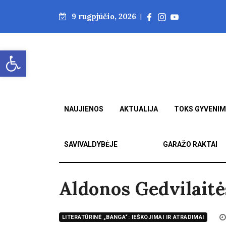
9 rugpjūčio, 2026
|
Open toolbar
NAUJIENOS
AKTUALIJA
TOKS GYVENI
SAVIVALDYBĖJE
GARAŽO RAKTAI
Aldonos Gedvilaitė
LITERATŪRINĖ „BANGA“: IEŠKOJIMAI IR ATRADIMAI