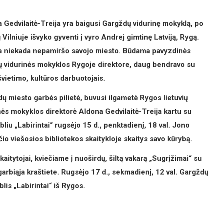
 Gedvilaitė-Treija yra baigusi Gargždų vidurinę mokyklą, po
 Vilniuje išvyko gyventi į vyro Andrej gimtinę Lat­viją, Rygą.
 niekada nepamiršo savojo miesto. Būdama pavyzdinės
ių vidurinės mokyklos Rygoje direktore, daug bendravo su
vietimo, kultūros darbuotojais.
ų miesto garbės pilietė, buvusi ilgametė Rygos lietuvių
nės mokyklos direktorė Aldona Gedvilaitė-Treija kartu su
liu „Labirintai“ rugsėjo 15 d., penktadienį, 18 val. Jono
io viešosios bibliotekos skaitykloje skaitys savo kūrybą.
skaitytojai, kviečiame į nuoširdų, šiltą vakarą „Sugrįžimai“ su
arbiąja kraštiete. Rugsėjo 17 d., sekmadienį, 12 val. Gargždų
is „Labirintai“ iš Rygos.