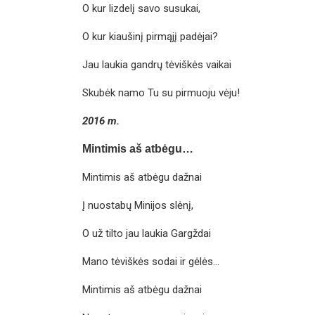
O kur lizdelį savo susukai,
O kur kiaušinį pirmąjį padėjai?
Jau laukia gandrų tėviškės vaikai
Skubėk namo Tu su pirmuoju vėju!
2016 m.
Mintimis aš atbėgu…
Mintimis aš atbėgu dažnai
Į nuostabų Minijos slėnį,
O už tilto jau laukia Gargždai
Mano tėviškės sodai ir gėlės…
Mintimis aš atbėgu dažnai