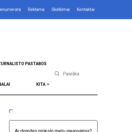
renumerata
Reklama
Skelbimai
Kontaktai
ŽURNALISTO PASTABOS
NALAI
KITA
Ar domitės mokslo metų naujovėmis?