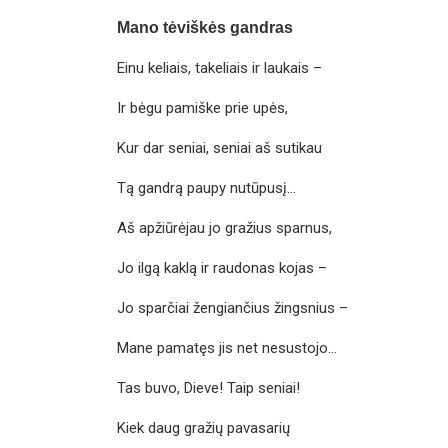
Mano tėviškės gandras
Einu keliais, takeliais ir laukais –
Ir bėgu pamiške prie upės,
Kur dar seniai, seniai aš sutikau
Tą gandrą paupy nutūpusį…
Aš apžiūrėjau jo gražius sparnus,
Jo ilgą kaklą ir raudonas kojas –
Jo sparčiai žengiančius žingsnius –
Mane pamatęs jis net nesustojo…
Tas buvo, Dieve! Taip seniai!
Kiek daug gražių pavasarių