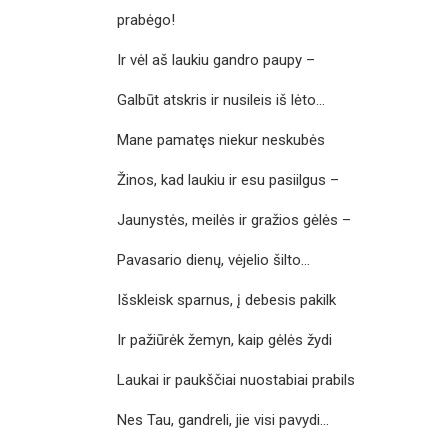
prabėgo!
Ir vėl aš laukiu gandro paupy –
Galbūt atskris ir nusileis iš lėto…
Mane pamatęs niekur neskubės
Žinos, kad laukiu ir esu pasiilgus –
Jaunystės, meilės ir gražios gėlės –
Pavasario dienų, vėjelio šilto…
Išskleisk sparnus, į debesis pakilk
Ir pažiūrėk žemyn, kaip gėlės žydi
Laukai ir paukščiai nuostabiai prabils
Nes Tau, gandreli, jie visi pavydi…