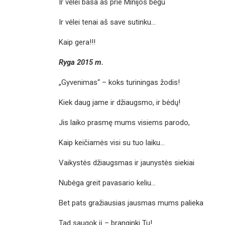
Ir vėlei basa aš prie Minijos bėgu
Ir vėlei tenai aš save sutinku…
Kaip gera!!!
Ryga 2015 m.
„Gyvenimas“ – koks turiningas žodis!
Kiek daug jame ir džiaugsmo, ir bėdų!
Jis laiko prasmę mums visiems parodo,
Kaip keičiamės visi su tuo laiku…
Vaikystės džiaugsmas ir jaunystės siekiai
Nubėga greit pavasario keliu…
Bet pats gražiausias jausmas mums palieka
Tad saugok jį – branginki Tu!