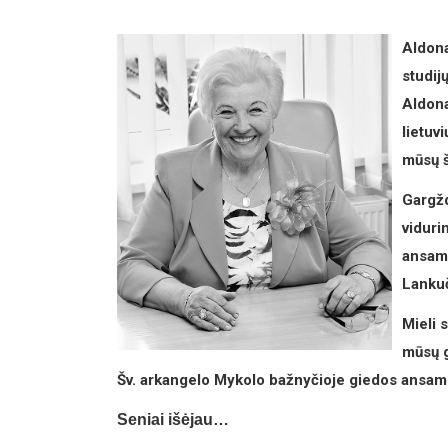
Aldona
studijų
Aldona
lietuv
mūsų š
Gargžd
viduri
ansamb
Lankuč
Mieli 
mūsų g
Šv. arkangelo Mykolo bažnyčioje giedos ansambl
Seniai išėjau…