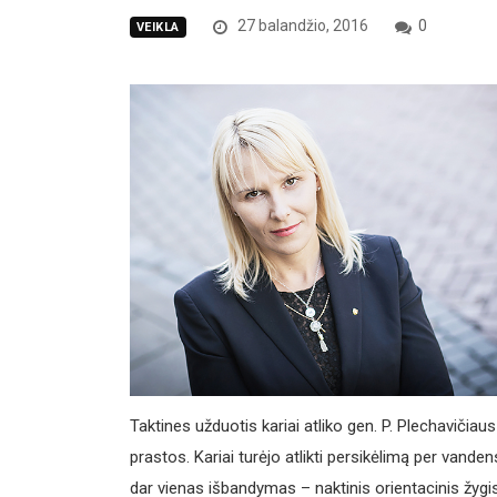
27 balandžio, 2016
0
VEIKLA
Taktines užduotis kariai atliko gen. P. Plechaviči
prastos. Kariai turėjo atlikti persikėlimą per vandens
dar vienas išbandymas – naktinis orientacinis žygis,