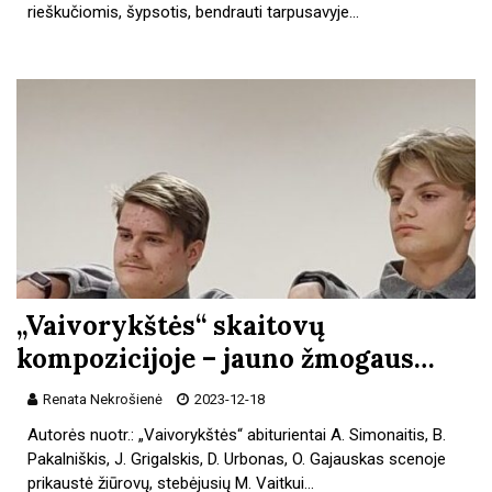
rieškučiomis, šypsotis, bendrauti tarpusavyje…
„Vaivorykštės“ skaitovų
kompozicijoje – jauno žmogaus…
Renata Nekrošienė
2023-12-18
Autorės nuotr.: „Vaivorykštės“ abiturientai A. Simonaitis, B.
Pakalniškis, J. Grigalskis, D. Urbonas, O. Gajauskas scenoje
prikaustė žiūrovų, stebėjusių M. Vaitkui…