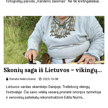
fotografijų paroda „Vandens žaismas“. Ne tik kretingališkiai…
Skonių saga iš Lietuvos – vikingų…
Renata Nekrošienė
2025-10-08
Lietuvos vardas skambėjo Danijoje, Trelleborg vikingų
festivalyje. Čia savo veiklą vasarą pristatė istorijos tyrinėtoja
ir senovinių patiekalų rekonstruktorė Edita Nurmi,…