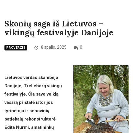
Skonių saga iš Lietuvos –
vikingų festivalyje Danijoje
8 spalio, 2025
0
PROVERŽIS
Lietuvos vardas skambėjo
Danijoje, Trelleborg vikingų
festivalyje. Čia savo veiklą
vasarą pristatė istorijos
tyrinėtoja ir senovinių
patiekalų rekonstruktorė
Edita Nurmi, amatininkų