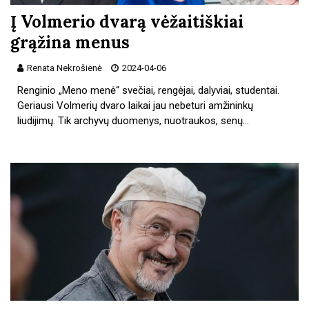
Į Volmerio dvarą vėžaitiškiai
grąžina menus
Renata Nekrošienė
2024-04-06
Renginio „Meno menė“ svečiai, rengėjai, dalyviai, studentai.
Geriausi Volmerių dvaro laikai jau nebeturi amžininkų
liudijimų. Tik archyvų duomenys, nuot­raukos, senų…