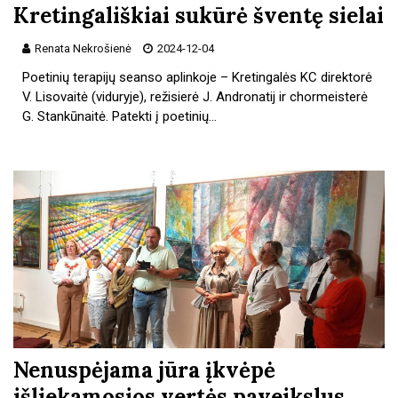
Kretingališkiai sukūrė šventę sielai
Renata Nekrošienė
2024-12-04
Poetinių terapijų seanso aplinkoje – Kretingalės KC direktorė
V. Lisovaitė (viduryje), režisierė J. Andronatij ir chormeisterė
G. Stankūnaitė. Patekti į poetinių…
Nenuspėjama jūra įkvėpė
išliekamosios vertės paveikslus