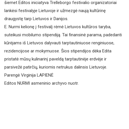
šiemet Editos iniciatyva Trelleborgo festivalio organizatoriai
lankėsi festivalyje Lietuvoje ir užmezgė naują kultūrinę
draugystę tarp Lietuvos ir Danijos.
E. Nurmi kelionę į festivalį rėmė Lietuvos kultūros taryba,
suteikusi mobilumo stipendiją. Tai finansinė parama, padedanti
kūrėjams iš Lietuvos dalyvauti tarptautiniuose renginiuose,
rezidencijose ar mokymuose. Šios stipendijos dėka Edita
pristatė mūsų kulinarinį paveldą tarptautinėje erdvėje ir
parsivežė patirčių, kuriomis netrukus dalinsis Lietuvoje.
Parengė Virginija LAPIENĖ
Editos NURMI asmeninio archyvo nuotr.