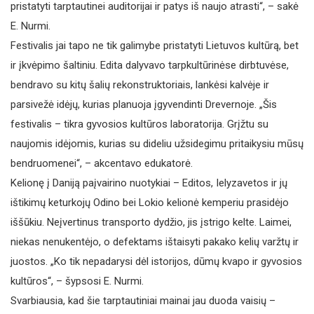
pristatyti tarptautinei auditorijai ir patys iš naujo atrasti“, – sakė
E. Nurmi.
Festivalis jai tapo ne tik galimybe pristatyti Lietuvos kultūrą, bet
ir įkvėpimo šaltiniu. Edita dalyvavo tarpkultūrinėse dirbtuvėse,
bendravo su kitų šalių rekonstruktoriais, lankėsi kalvėje ir
parsivežė idėjų, kurias planuoja įgyvendinti Drevernoje. „Šis
festivalis – tikra gyvosios kultūros laboratorija. Grįžtu su
naujomis idėjomis, kurias su dideliu užsidegimu pritaikysiu mūsų
bendruomenei“, – akcentavo edukatorė.
Kelionę į Daniją paįvairino nuotykiai – Editos, Ielyzavetos ir jų
ištikimų keturkojų Odino bei Lokio kelionė kemperiu prasidėjo
iššūkiu. Neįvertinus transporto dydžio, jis įstrigo kelte. Laimei,
niekas nenukentėjo, o defektams ištaisyti pakako kelių varžtų ir
juostos. „Ko tik nepadarysi dėl istorijos, dūmų kvapo ir gyvosios
kultūros“, – šypsosi E. Nurmi.
Svarbiausia, kad šie tarptautiniai mainai jau duoda vaisių –