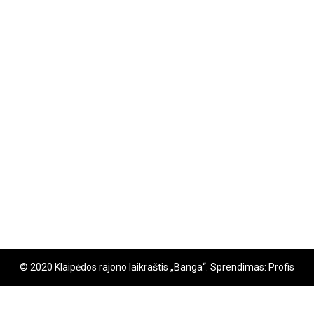
© 2020 Klaipėdos rajono laikraštis „Banga“. Sprendimas: Profis