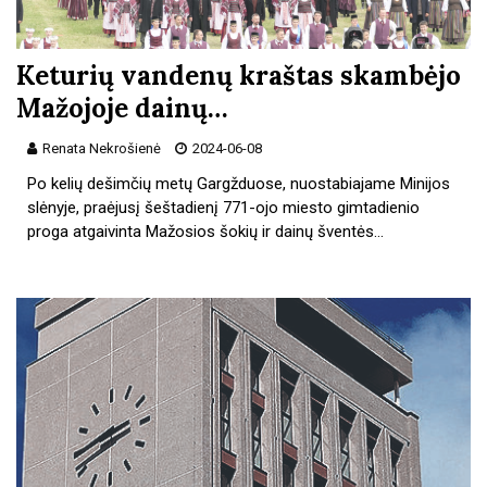
Keturių vandenų kraštas skambėjo
Mažojoje dainų…
Renata Nekrošienė
2024-06-08
Po kelių dešimčių metų Gargžduose, nuostabiajame Minijos
slėnyje, praėjusį šeštadienį 771-ojo miesto gimtadienio
proga atgaivinta Mažosios šokių ir dainų šventės…