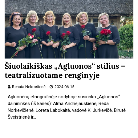
Šiuolaikiškas „Agluonos“ stilius –
teatralizuotame renginyje
Renata Nekrošienė
2024-06-15
Agluonėnų etnografinėje sodyboje susirinko „Agluonos“
dainininkės (iš kairės): Alma Andriejauskienė, Reda
Norkevičienė, Loreta Labokaitė, vadovė K. Jurkevičė, Birutė
Šveistrienė ir…