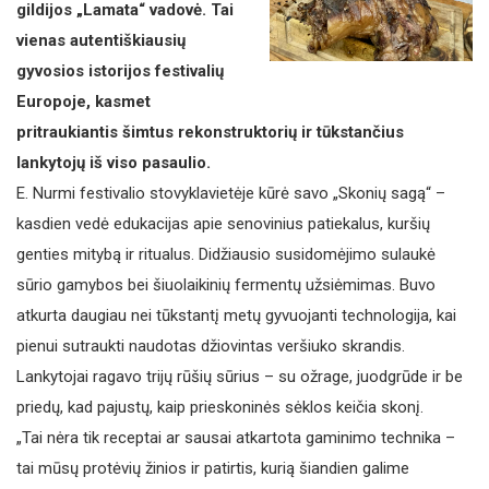
gildijos „Lamata“ vadovė. Tai
vienas autentiškiausių
gyvosios istorijos festivalių
Europoje, kasmet
pritraukiantis šimtus rekonstruktorių ir tūkstančius
lankytojų iš viso pasaulio.
E. Nurmi festivalio stovyklavietėje kūrė savo „Skonių sagą“ –
kasdien vedė edukacijas apie senovinius patiekalus, kuršių
genties mitybą ir ritualus. Didžiausio susidomėjimo sulaukė
sūrio gamybos bei šiuolaikinių fermentų užsiėmimas. Buvo
atkurta daugiau nei tūkstantį metų gyvuojanti technologija, kai
pienui sutraukti naudotas džiovintas veršiuko skrandis.
Lankytojai ragavo trijų rūšių sūrius – su ožrage, juodgrūde ir be
priedų, kad pajustų, kaip prieskoninės sėklos keičia skonį.
„Tai nėra tik receptai ar sausai atkartota gaminimo technika –
tai mūsų protėvių žinios ir patirtis, kurią šiandien galime