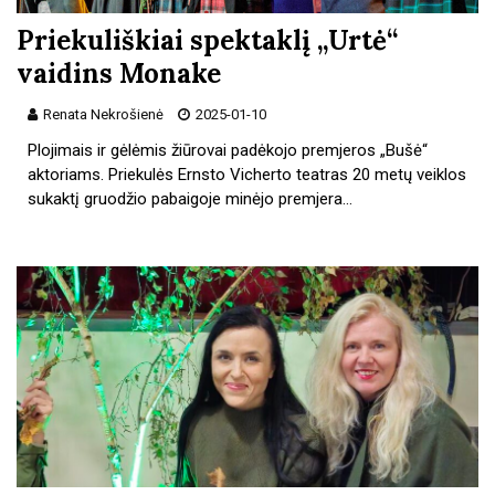
Priekuliškiai spektaklį „Urtė“
vaidins Monake
Renata Nekrošienė
2025-01-10
Plojimais ir gėlėmis žiūrovai padėkojo premjeros „Bušė“
aktoriams. Priekulės Ernsto Vicherto teatras 20 metų veiklos
sukaktį gruodžio pabaigoje minėjo premjera…