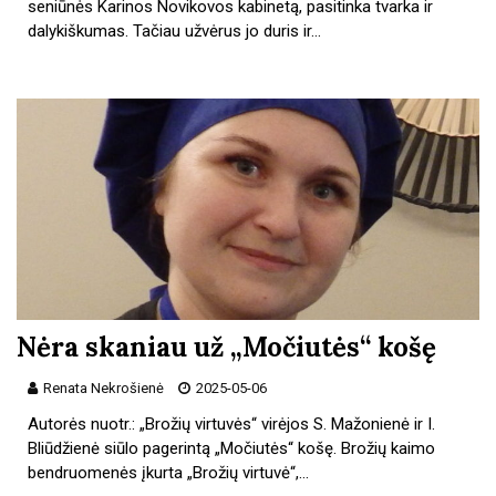
seniūnės Karinos Novikovos kabinetą, pasitinka tvarka ir
dalykiškumas. Tačiau užvėrus jo duris ir…
Nėra skaniau už „Močiutės“ košę
Renata Nekrošienė
2025-05-06
Autorės nuotr.: „Brožių virtuvės“ virėjos S. Mažonienė ir I.
Bliūdžienė siūlo pagerintą „Močiutės“ košę. Brožių kaimo
bendruomenės įkurta „Brožių virtuvė“,…