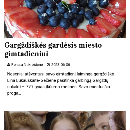
Gargždiškės gardėsis miesto
gimtadieniui
Renata Nekrošienė
2023-06-06
Neseniai atšventusi savo gimtadienį laiminga gargždiškė
Lina Lukauskaite-Gečiene pasitinka garbingą Gargždų
sukaktį – 770-ąsias įkūrimo metines. Savo miestui šia
proga…