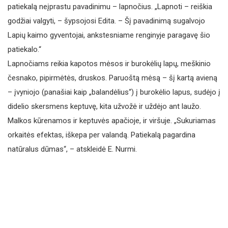
patiekalą neįprastu pavadinimu – lapnočius. „Lapnoti – reiškia
godžiai valgyti, – šypsojosi Edita. – Šį pavadinimą sugalvojo
Lapių kaimo gyventojai, ankstesniame renginyje paragavę šio
patiekalo.“
Lapnočiams reikia kapotos mėsos ir burokėlių lapų, meškinio
česnako, pipirmėtės, druskos. Paruoštą mėsą – šį kartą avieną
– įvyniojo (panašiai kaip „balandėlius“) į burokėlio lapus, sudėjo į
didelio skersmens keptuvę, kita užvožė ir uždėjo ant laužo.
Malkos kūrenamos ir keptuvės apačioje, ir viršuje. „Sukuriamas
orkaitės efektas, iškepa per valandą. Patiekalą pagardina
natūralus dūmas“, – atskleidė E. Nurmi.