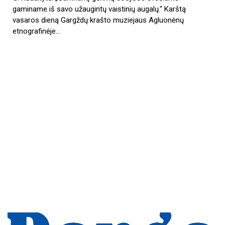
gaminame iš savo užaugintų vaistinių augalų.“ Karštą
vasaros dieną Gargždų krašto muziejaus Agluonėnų
etnografinėje…