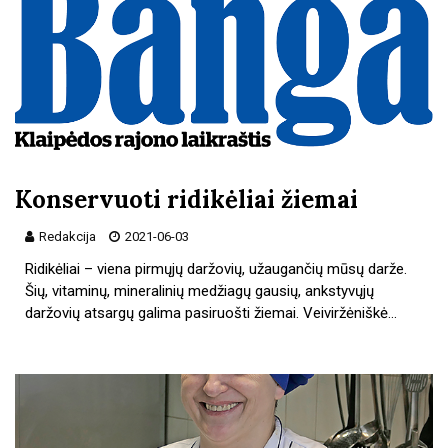
Konservuoti ridikėliai žiemai
Redakcija
2021-06-03
Ridikėliai – viena pirmųjų daržovių, užaugančių mūsų darže.
Šių, vitaminų, mineralinių medžiagų gausių, ankstyvųjų
daržovių atsargų galima pasiruošti žiemai. Veiviržėniškė…