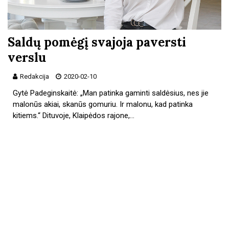
Saldų pomėgį svajoja paversti
verslu
Redakcija
2020-02-10
Gytė Padeginskaitė: „Man patinka gaminti saldėsius, nes jie
malonūs akiai, skanūs gomuriu. Ir malonu, kad patinka
kitiems.“ Dituvoje, Klaipėdos rajone,…