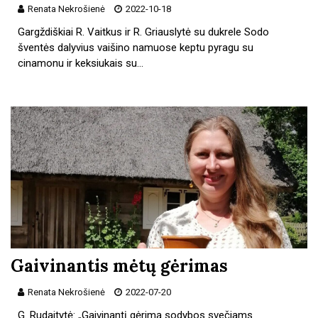
Renata Nekrošienė
2022-10-18
Gargždiškiai R. Vaitkus ir R. Griauslytė su dukrele Sodo
šventės dalyvius vaišino namuose keptu pyragu su
cinamonu ir keksiukais su…
Gaivinantis mėtų gėrimas
Renata Nekrošienė
2022-07-20
G. Rudaitytė: „Gaivinantį gėrimą sodybos svečiams