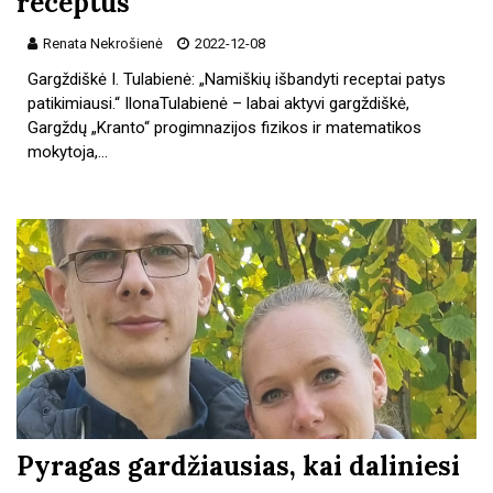
receptus
Renata Nekrošienė
2022-12-08
Gargždiškė I. Tulabienė: „Namiškių išbandyti receptai patys
patikimiausi.“ IlonaTulabienė – labai aktyvi gargždiškė,
Gargždų „Kranto“ progimnazijos fizikos ir matematikos
mokytoja,…
Pyragas gardžiausias, kai daliniesi