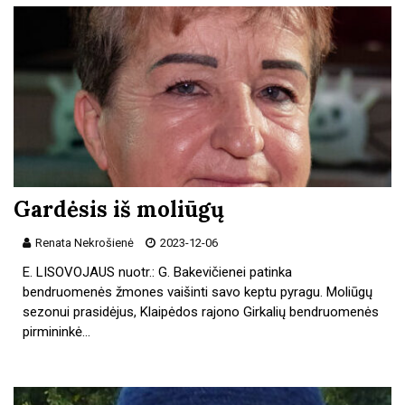
Gardėsis iš moliūgų
Renata Nekrošienė
2023-12-06
E. LISOVOJAUS nuotr.: G. Bakevičienei patinka
bendruomenės žmones vaišinti savo keptu pyragu. Moliūgų
sezonui prasidėjus, Klaipėdos rajono Girkalių bendruomenės
pirmininkė…