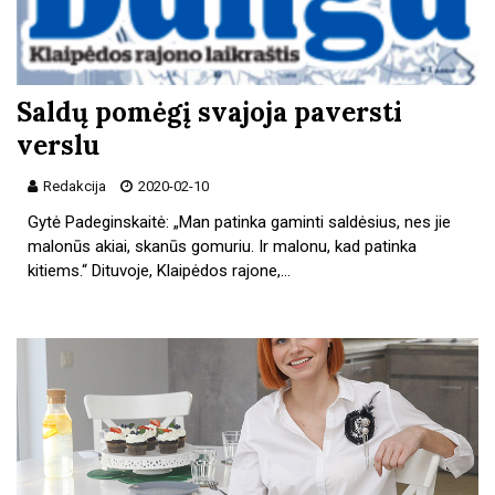
Saldų pomėgį svajoja paversti
verslu
Redakcija
2020-02-10
Gytė Padeginskaitė: „Man patinka gaminti saldėsius, nes jie
malonūs akiai, skanūs gomuriu. Ir malonu, kad patinka
kitiems.“ Dituvoje, Klaipėdos rajone,…