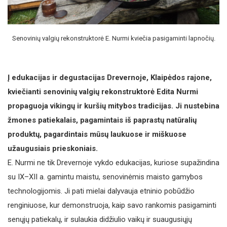
Senovinių valgių rekonstruktorė E. Nurmi kviečia pasigaminti lapnočių.
Į edukacijas ir degustacijas Drevernoje, Klaipėdos rajone,
kviečianti senovinių valgių rekonstruktorė Edita Nurmi
propaguoja vikingų ir kuršių mitybos tradicijas. Ji nustebina
žmones patiekalais, pagamintais iš paprastų natūralių
produktų, pagardintais mūsų laukuose ir miškuose
užaugusiais prieskoniais.
E. Nurmi ne tik Drevernoje vykdo edukacijas, kuriose supažindina
su IX–XII a. gamintu maistu, senovinėmis maisto gamybos
technologijomis. Ji pati mielai dalyvauja etninio pobūdžio
renginiuose, kur demonstruoja, kaip savo rankomis pasigaminti
senųjų patiekalų, ir sulaukia didžiulio vaikų ir suaugusiųjų