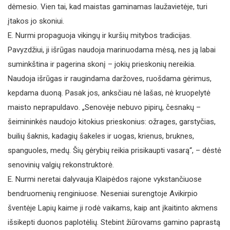
dėmesio. Vien tai, kad maistas gaminamas laužavietėje, turi
įtakos jo skoniui.
E. Nurmi propaguoja vikingų ir kuršių mitybos tradicijas.
Pavyzdžiui, ji išrūgas naudoja marinuodama mėsą, nes ją labai
suminkština ir pagerina skonį – jokių prieskonių nereikia.
Naudoja išrūgas ir raugindama daržoves, ruošdama gėrimus,
kepdama duoną. Pasak jos, anksčiau nė lašas, nė kruopelytė
maisto neprapuldavo. „Senovėje nebuvo pipirų, česnakų –
šeimininkės naudojo kitokius prieskonius: ožrages, garstyčias,
builių šaknis, kadagių šakeles ir uogas, krienus, bruknes,
spanguoles, medų. Šių gėrybių reikia prisikaupti vasarą“, – dėstė
senovinių valgių rekonstruktorė.
E. Nurmi neretai dalyvauja Klaipėdos rajone vykstančiuose
bendruomenių renginiuose. Neseniai surengtoje Avikirpio
šventėje Lapių kaime ji rodė vaikams, kaip ant įkaitinto akmens
išsikepti duonos paplotėlių. Stebint žiūrovams gamino paprastą