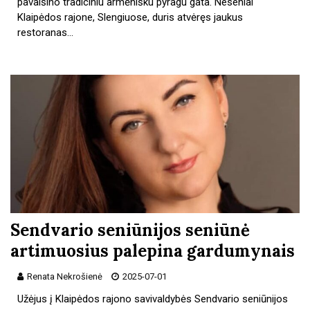
pavaišino tradiciniu armėnišku pyragu gata. Neseniai
Klaipėdos rajone, Slengiuose, duris atvėręs jaukus
restoranas…
Sendvario seniūnijos seniūnė
artimuosius palepina gardumynais
Renata Nekrošienė
2025-07-01
Užėjus į Klaipėdos rajono savivaldybės Sendvario seniūnijos