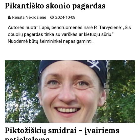
Pikantiško skonio pagardas
Renata Nekrošienė
2024-10-08
Autorės nuotr.: Lapių bendruomenės narė R. Tarvydienė: „Šis
obuolių pagardas tinka su varškės ar kietuoju sūriu.“
Nuodėmė būtų šeimininkei nepasigaminti…
Piktožiškių smidrai – įvairiems
patiekalams