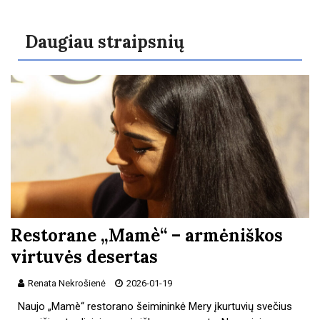
Daugiau straipsnių
Restorane „Mamè“ – armėniškos
virtuvės desertas
Renata Nekrošienė
2026-01-19
Naujo „Mamè“ restorano šeimininkė Mery įkurtuvių svečius