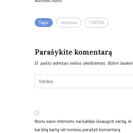
Autorės nuotr.
Tags:
receptas
TORTAS
Parašykite komentarą
El. pašto adresas nebus skelbiamas.
Būtini lauke
Noriu savo interneto naršyklėje išsaugoti vardą, el. 
kai kitą kartą vėl norėsiu parašyti komentarą.