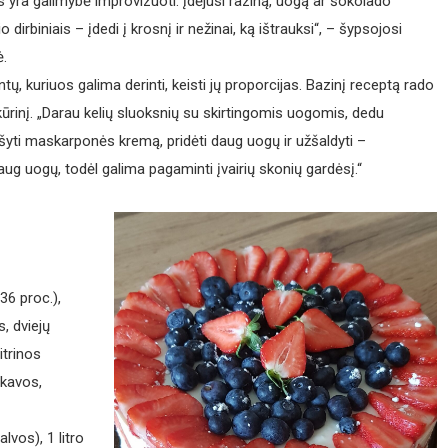
 yra galimybė improvizuoti: įdėjusi raziną, uogą ar šokolado
io dirbiniais – įdedi į krosnį ir nežinai, ką ištrauksi“, – šypsojosi
ė.
, kuriuos galima derinti, keisti jų proporcijas. Bazinį receptą rado
o kūrinį. „Darau kelių sluoksnių su skirtingomis uogomis, dedu
išyti maskarponės kremą, pridėti daug uogų ir užšaldyti –
aug uogų, todėl galima pagaminti įvairių skonių gardėsį.“
36 proc.),
s, dviejų
itrinos
 kavos,
lvos), 1 litro