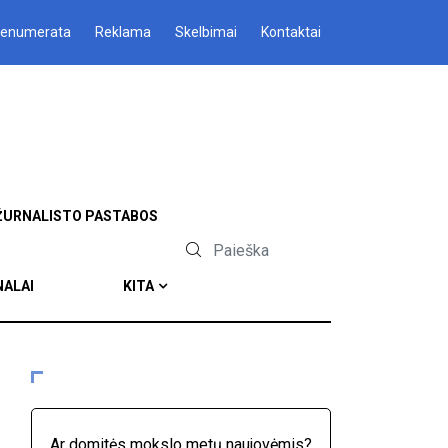
renumerata
Reklama
Skelbimai
Kontaktai
ŽURNALISTO PASTABOS
NALAI
KITA
Ar domitės mokslo metų naujovėmis?