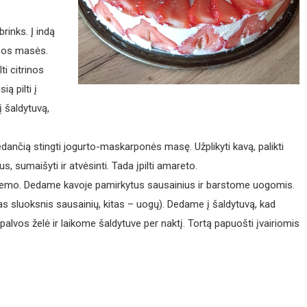
brinks. Į indą
isos masės.
ti citrinos
ią pilti į
į šaldytuvą,
adedančią stingti jogurto-maskarponės masę. Užplikyti kavą, palikti
s, sumaišyti ir atvėsinti. Tada įpilti amareto.
kremo. Dedame kavoje pamirkytus sausainius ir barstome uogomis.
as sluoksnis sausainių, kitas – uogų). Dedame į šaldytuvą, kad
palvos želė ir laikome šaldytuve per naktį. Tortą papuošti įvairiomis