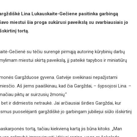
gargždiškė Lina Lukauskaite-Gečiene pasitinka garbingą
avo miestui šia proga sukūrusi paveikslą su svarbiausiais jo
skirtinį tortą.
itė-Gečienė su tėčiu surengė pirmąją autorinę kūrybinių darbų
mylimam miestui skirtą paveikslą, jį pateikė tapybos ir miniatiūrų
li žmonės Gargžduose gyvena. Gatvėje sveikinasi nepažįstami
dmiesčio. Aš jiems paaiškinau, kad čia Gargždai, – šypsojosi Lina. –
ačiau piktų ar suirzusių žmonių.“
et ir didmiestis netraukė. Jai arčiausiai širdies Gargždai, kur
mus puoselėjanti gargždiškė jo garbingam jubiliejui siūlo išskirtinį
skarponės tortą, tačiau kiekvieną kartą jis būna kitoks. „Man