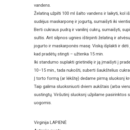
vandens.
Želatiną užpilti 100 ml šalto vandens ir laikyti, kol iš
sudėjus maskarponę ir jogurtą, sumaišyti iki vient
Berti cukraus pudrą ir vanilinį cukrų, sumaišyti, supil
sultis. Ant silpnos ugnies ištirpinti želatiną ir atvėsus
jogurto ir maskarponės masę. Viską išplakti ir dėti 
kad pradėtų stingti – užtenka 15 min.
Iki standumo suplakti grietinėlę ir ją įmaišyti į pr
10–15 min., tada nukošti, suberti šaukštelius cukrau
Į torto formą (ar lėkštę) dedame pirmą sluoksnį 
Taip galima sluoksniuoti dviem aukštais (arba vien
sustingtų. Viršutinį sluoksnį užpilame pasirinktos s
uogomis.
Virginija LAPIENĖ