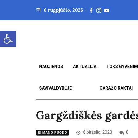
6 rugpjūčio, 2026
|
Open toolbar
NAUJIENOS
AKTUALIJA
TOKS GYVENI
SAVIVALDYBĖJE
GARAŽO RAKTAI
Gargždiškės gardės
6 birželio, 2023
0
IŠ MANO PUODO