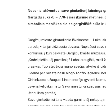
Neseniai atšventusi savo gimtadienį laiminga 
Gargždų sukaktį – 770-ąsias įkūrimo metines. S
simboliais meniškos sielos gargždiškė siūlo ir iš
Gargždų miesto gimtadienio išvakarėse L. Lukauska
parodą – tai jai didžiausia dovana. Nupiešusi savo 
konkursui, į kurį pakvietė Gargždų krašto muziejus.
„Kodėl piešiau šį paveikslą? Labai draugiški, mie
praeiviai. Tuo stebėjosi mano svečiai, atvykę iš di
Eidama per miestą nesu blogo žodžio išgirdusi, nem
Girininkuose užaugusi Lina nenorėjo gyventi kaime, b
gyvena keliolika metų. Savo miestui gražiausius jaus
ištobulintą gardėsį.
Savo gimtadieniui Lina visada gamina šį nekeptą ma