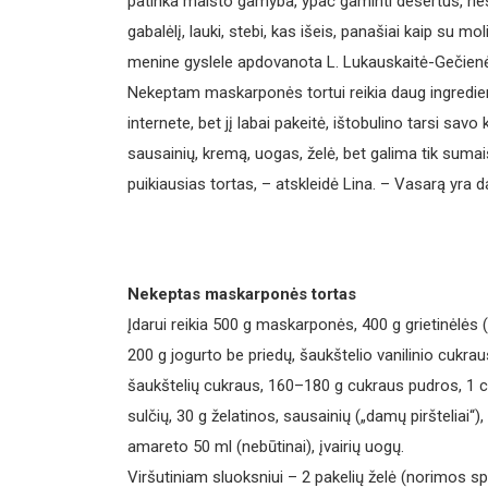
patinka maisto gamyba, ypač gaminti desertus, nes
gabalėlį, lauki, stebi, kas išeis, panašiai kaip su mol
menine gyslele apdovanota L. Lukauskaitė-Gečien
Nekeptam maskarponės tortui reikia daug ingredientų
internete, bet jį labai pakeitė, ištobulino tarsi sav
sausainių, kremą, uogas, želė, bet galima tik suma
puikiausias tortas, – atskleidė Lina. – Vasarą yra d
Nekeptas maskarponės tortas
Įdarui reikia 500 g maskarponės, 400 g grietinėlės (
200 g jogurto be priedų, šaukštelio vanilinio cukrau
šaukštelių cukraus, 160–180 g cukraus pudros, 1 c
sulčių, 30 g želatinos, sausainių („damų piršteliai“),
amareto 50 ml (nebūtinai), įvairių uogų.
Viršutiniam sluoksniui – 2 pakelių želė (norimos spa