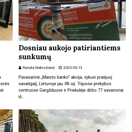
Dosniau aukojo patiriantiems
sunkumų
Renata Nekrošienė
2025-05-13
o
Pavasarinė „Maisto banko“ akcija, vykusi praėjusį
ktorės
savaitgalį, Lietuvoje jau 38-oji. Trijuose prekybos
kė
centruose Gargžduose ir Priekulėje dirbo 77 savanoriai
iš…