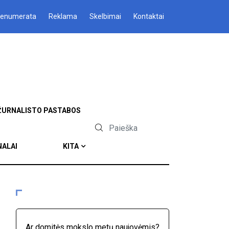
renumerata
Reklama
Skelbimai
Kontaktai
ŽURNALISTO PASTABOS
NALAI
KITA
Ar domitės mokslo metų naujovėmis?