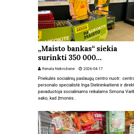
„Maisto bankas“ siekia
surinkti 350 000…
Renata Nekrošienė
2026-04-17
Priekulės socialinių paslaugų centro nuotr.: centr
personalo specialistė Inga Dielininkaitienė ir dire
pavaduotoja socialiniams reikalams Simona Vait
sako, kad žmonės…