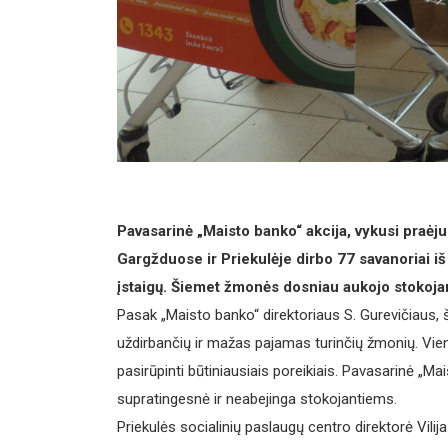
Pavasarinė „Maisto banko“ akcija, vykusi praėju
Gargžduose ir Priekulėje dirbo 77 savanoriai iš
įstaigų. Šiemet žmonės dosniau aukojo stokoja
Pasak „Maisto banko“ direktoriaus S. Gurevičiaus, š
uždirbančių ir mažas pajamas turinčių žmonių. Vien
pasirūpinti būtiniausiais poreikiais. Pavasarinė „M
supratingesnė ir neabejinga stokojantiems.
Priekulės socialinių paslaugų centro direktorė Vili