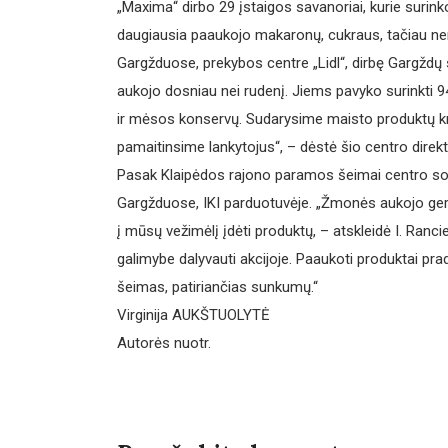
„Maxima“ dirbo 29 įstaigos savanoriai, kurie surink
daugiausia paaukojo makaronų, cukraus, tačiau nema
Gargžduose, prekybos centre „Lidl“, dirbę Gargždų 
aukojo dosniau nei rudenį. Jiems pavyko surinkti 94
ir mėsos konservų. Sudarysime maisto produktų kr
pamaitinsime lankytojus“, – dėstė šio centro dire
Pasak Klaipėdos rajono paramos šeimai centro soci
Gargžduose, IKI parduotuvėje. „Žmonės aukojo ger
į mūsų vežimėlį įdėti produktų, – atskleidė I. Ran
galimybe dalyvauti akcijoje. Paaukoti produktai p
šeimas, patiriančias sunkumų.“
Virginija AUKŠTUOLYTĖ
Autorės nuotr.