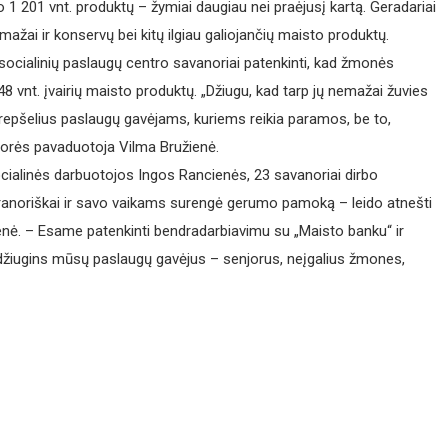
o 1 201 vnt. produktų – žymiai daugiau nei praėjusį kartą. Geradariai
žai ir konservų bei kitų ilgiau galiojančių maisto produktų.
socialinių paslaugų centro savanoriai patenkinti, kad žmonės
8 vnt. įvairių maisto produktų. „Džiugu, kad tarp jų nemažai žuvies
epšelius paslaugų gavėjams, kuriems reikia paramos, be to,
ktorės pavaduotoja Vilma Bružienė.
alinės darbuotojos Ingos Rancie­nės, 23 savanoriai dirbo
anoriškai ir savo vaikams surengė gerumo pamoką – leido atnešti
cienė. – Esame patenkinti bendradarbiavimu su „Maisto banku“ ir
radžiugins mūsų paslaugų gavėjus – senjorus, neįgalius žmones,