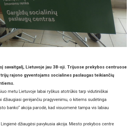
sį savaitgalį, Lietuvoje jau 38-oji. Trijuose prekybos centruose
 trijų rajono gyventojams socialines paslaugas teikiančių
ntiems.
iuo metu Lietuvoje labai ryškus atotrūkis tarp vidutiniškai
i džiaugiasi gerėjančiu pragyvenimu, o kitiems sudėtinga
aisto banko“ akcija parodė, kad visuomenė tampa vis labiau
ja Lingienė džiaugėsi pavykusia akcija. Miesto prekybos centre