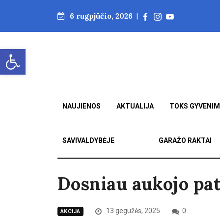
6 rugpjūčio, 2026
|
Open toolbar
NAUJIENOS
AKTUALIJA
TOKS GYVENI
SAVIVALDYBĖJE
GARAŽO RAKTAI
Dosniau aukojo pa
13 gegužės, 2025
0
AKCIJA