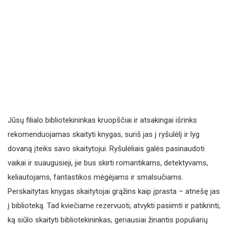
Jūsų filialo bibliotekininkas kruopščiai ir atsakingai išrinks
rekomenduojamas skaityti knygas, suriš jas į ryšulėlį ir lyg
dovaną įteiks savo skaitytojui. Ryšulėliais galės pasinaudoti
vaikai ir suaugusieji, jie bus skirti romantikams, detektyvams,
keliautojams, fantastikos mėgėjams ir smalsučiams.
Perskaitytas knygas skaitytojai grąžins kaip įprasta – atnešę jas
į biblioteką. Tad kviečiame rezervuoti, atvykti pasiimti ir patikrinti,
ką siūlo skaityti bibliotekininkas, geriausiai žinantis populiarių