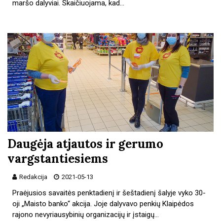
maršo dalyviai. Skaičiuojama, kad…
Daugėja atjautos ir gerumo
vargstantiesiems
Redakcija
2021-05-13
Praėjusios savaitės penktadienį ir šeštadienį šalyje vyko 30-
oji „Maisto banko“ akcija. Joje dalyvavo penkių Klaipėdos
rajono nevyriausybinių organizacijų ir įstaigų…