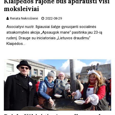
Klaipėdos rajone bus apdrausti visi
moksleiviai
Renata Nekrošienė
2022-08-29
Asociatyvi nuotr. Ilgiausiai šalyje gyvuojanti socialinės
atsakomybės akcija „Apsaugok mane“ pasitinka jau 23-ią
rudenį. Drauge su iniciatoriais „Lietuvos draudimu“
Klaipėdos…