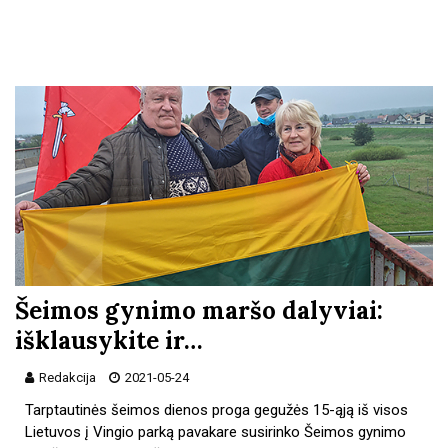
Šeimos gynimo maršo dalyviai:
išklausykite ir…
Redakcija
2021-05-24
Tarptautinės šeimos dienos proga gegužės 15-ąją iš visos
Lietuvos į Vingio parką pavakare susirinko Šeimos gynimo