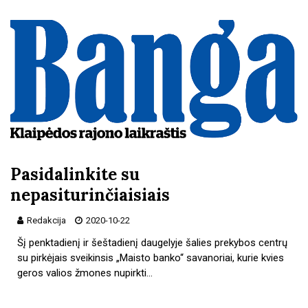
Pasidalinkite su
nepasiturinčiaisiais
Redakcija
2020-10-22
Šį penktadienį ir šeštadienį daugelyje šalies prekybos centrų
su pirkėjais sveikinsis „Maisto banko“ savanoriai, kurie kvies
geros valios žmones nupirkti…