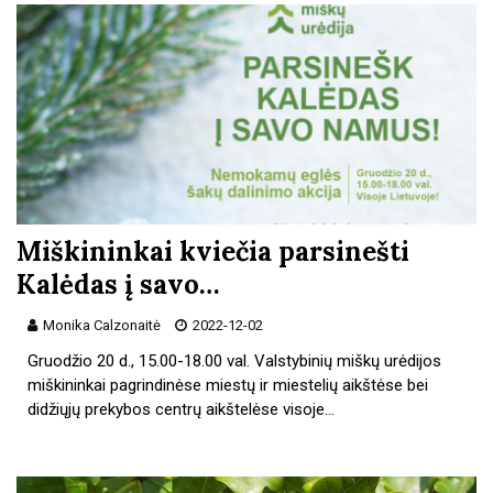
Miškininkai kviečia parsinešti
Kalėdas į savo…
Monika Calzonaitė
2022-12-02
Gruodžio 20 d., 15.00-18.00 val. Valstybinių miškų urėdijos
miškininkai pagrindinėse miestų ir miestelių aikštėse bei
didžiųjų prekybos centrų aikštelėse visoje…