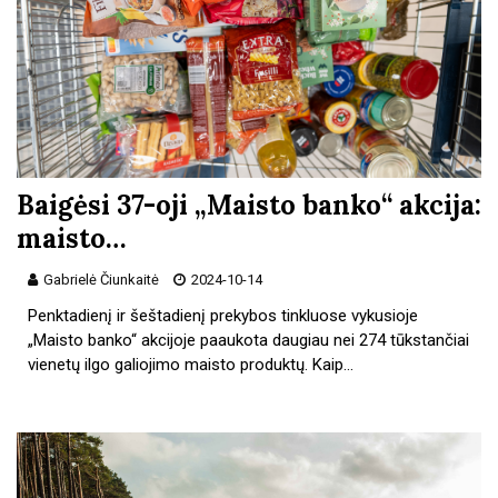
Baigėsi 37-oji „Maisto banko“ akcija:
maisto…
Gabrielė Čiunkaitė
2024-10-14
Penktadienį ir šeštadienį prekybos tinkluose vykusioje
„Maisto banko“ akcijoje paaukota daugiau nei 274 tūkstančiai
vienetų ilgo galiojimo maisto produktų. Kaip…