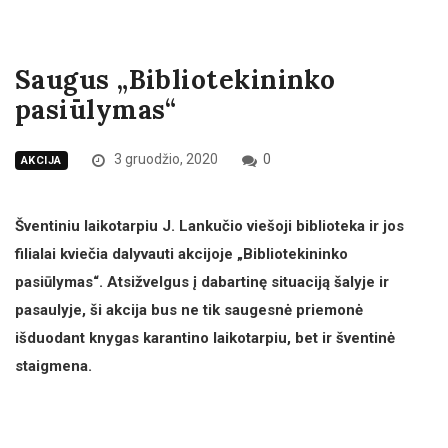
Saugus „Bibliotekininko
pasiūlymas“
3 gruodžio, 2020
0
AKCIJA
Šventiniu laikotarpiu J. Lankučio viešoji biblioteka ir jos
filialai kviečia dalyvauti akcijoje „Bibliotekininko
pasiūlymas“. Atsižvelgus į dabartinę situaciją šalyje ir
pasaulyje, ši akcija bus ne tik saugesnė priemonė
išduodant knygas karantino laikotarpiu, bet ir šventinė
staigmena.