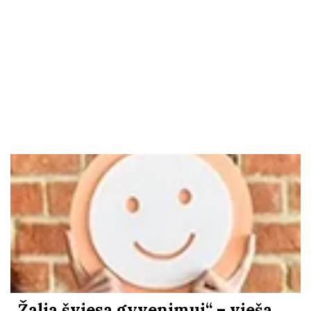
„Žalia šviesa gyvenimui“ – vieša