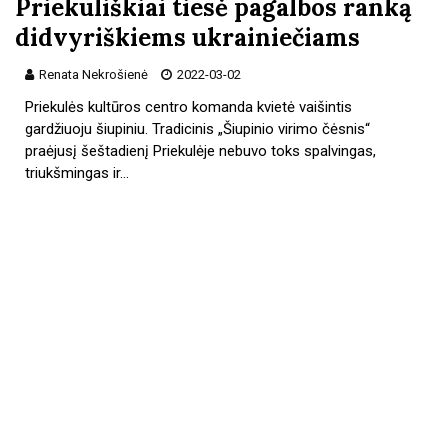
Priekuliškiai tiesė pagalbos ranką
didvyriškiems ukrainiečiams
Renata Nekrošienė
2022-03-02
Priekulės kultūros centro komanda kvietė vaišintis
gardžiuoju šiupiniu. Tradicinis „Šiupinio virimo čėsnis“
praėjusį šeštadienį Priekulėje nebuvo toks spalvingas,
triukšmingas ir…