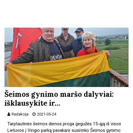
Šeimos gynimo maršo dalyviai:
išklausykite ir…
Redakcija
2021-05-24
Tarptautinės šeimos dienos proga gegužės 15-ąją iš visos
Lietuvos į Vingio parką pavakare susirinko Šeimos gynimo