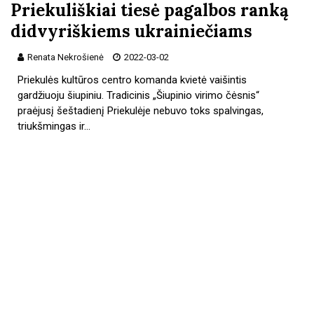
Priekuliškiai tiesė pagalbos ranką
didvyriškiems ukrainiečiams
Renata Nekrošienė
2022-03-02
Priekulės kultūros centro komanda kvietė vaišintis
gardžiuoju šiupiniu. Tradicinis „Šiupinio virimo čėsnis“
praėjusį šeštadienį Priekulėje nebuvo toks spalvingas,
triukšmingas ir…