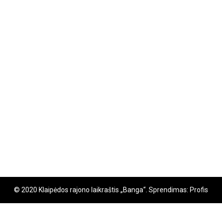
© 2020 Klaipėdos rajono laikraštis „Banga“. Sprendimas: Profis