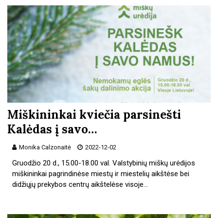
Miškininkai kviečia parsinešti
Kalėdas į savo…
Monika Calzonaitė
2022-12-02
Gruodžio 20 d., 15.00-18.00 val. Valstybinių miškų urėdijos
miškininkai pagrindinėse miestų ir miestelių aikštėse bei
didžiųjų prekybos centrų aikštelėse visoje…