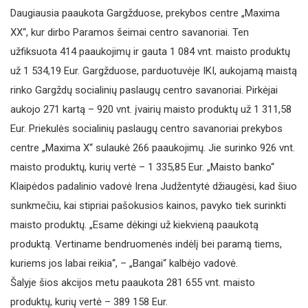
Daugiausia paaukota Gargžduose, prekybos centre „Maxima
XX“, kur dirbo Paramos šeimai centro savanoriai. Ten
užfiksuota 414 paaukojimų ir gauta 1 084 vnt. maisto produktų
už 1 534,19 Eur. Gargžduose, parduotuvėje IKI, aukojamą maistą
rinko Gargždų socialinių paslaugų centro savanoriai. Pirkėjai
aukojo 271 kartą – 920 vnt. įvairių maisto produktų už 1 311,58
Eur. Priekulės socialinių paslaugų centro savanoriai prekybos
centre „Maxima X“ sulaukė 266 paaukojimų. Jie surinko 926 vnt.
maisto produktų, kurių vertė – 1 335,85 Eur. „Maisto banko“
Klaipėdos padalinio vadovė Irena Judžentytė džiaugėsi, kad šiuo
sunkmečiu, kai stipriai pašokusios kainos, pavyko tiek surinkti
maisto produktų. „Esame dėkingi už kiekvieną paaukotą
produktą. Vertiname bendruomenės indėlį bei paramą tiems,
kuriems jos labai reikia“, – „Bangai“ kalbėjo vadovė.
Šalyje šios akcijos metu paaukota 281 655 vnt. maisto
produktų, kurių vertė – 389 158 Eur.