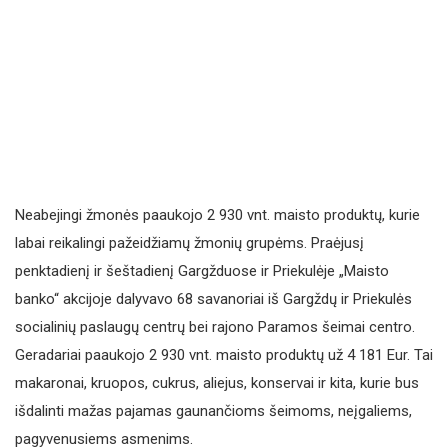
Neabejingi žmonės paaukojo 2 930 vnt. maisto produktų, kurie
labai reikalingi pažeidžiamų žmonių grupėms. Praėjusį
penktadienį ir šeštadienį Gargžduose ir Priekulėje „Maisto
banko“ akcijoje dalyvavo 68 savanoriai iš Gargždų ir Priekulės
socialinių paslaugų centrų bei rajono Paramos šeimai centro.
Geradariai paaukojo 2 930 vnt. maisto produktų už 4 181 Eur. Tai
makaronai, kruopos, cukrus, aliejus, konservai ir kita, kurie bus
išdalinti mažas pajamas gaunančioms šeimoms, neįgaliems,
pagyvenusiems asmenims.