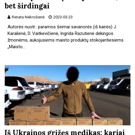
bet širdingai
Renata Nekrošienė
2023-03-23
Autorės nuotr.: paramos šeimai savanorės (iš kairės) J.
Karalienė, D. Vaitkevičienė, Ingrida Razutienė dėkingos
žmonėms, aukojusiems maisto produktų stokojantiesiems.
„Maisto…
Iš Ukrainos grįžęs medikas: kariai