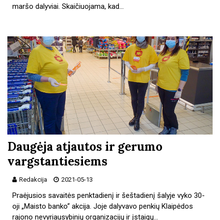
maršo dalyviai. Skaičiuojama, kad…
Daugėja atjautos ir gerumo
vargstantiesiems
Redakcija
2021-05-13
Praėjusios savaitės penktadienį ir šeštadienį šalyje vyko 30-
oji „Maisto banko“ akcija. Joje dalyvavo penkių Klaipėdos
rajono nevyriausybinių organizacijų ir įstaigų…