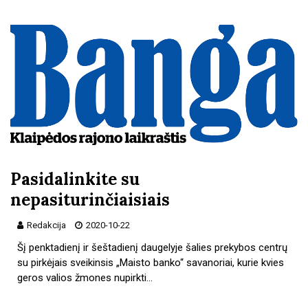
Pasidalinkite su
nepasiturinčiaisiais
Redakcija
2020-10-22
Šį penktadienį ir šeštadienį daugelyje šalies prekybos centrų
su pirkėjais sveikinsis „Maisto banko“ savanoriai, kurie kvies
geros valios žmones nupirkti…