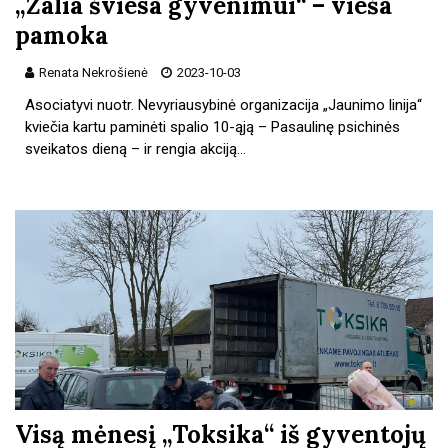
„Žalia šviesa gyvenimui“ – vieša
pamoka
Renata Nekrošienė
2023-10-03
Asociatyvi nuotr. Nevyriausybinė organizacija „Jaunimo linija“
kviečia kartu paminėti spalio 10-ąją – Pasaulinę psichinės
sveikatos dieną – ir rengia akciją…
Visą mėnesį „Toksika“ iš gyventojų