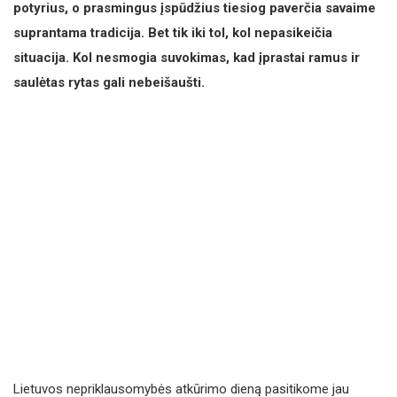
potyrius, o prasmingus įspūdžius tiesiog paverčia savaime
suprantama tradicija. Bet tik iki tol, kol nepasikeičia
situacija. Kol nesmogia suvokimas, kad įprastai ramus ir
saulėtas rytas gali nebeišaušti.
Lietuvos nepriklausomybės atkūrimo dieną pasitikome jau