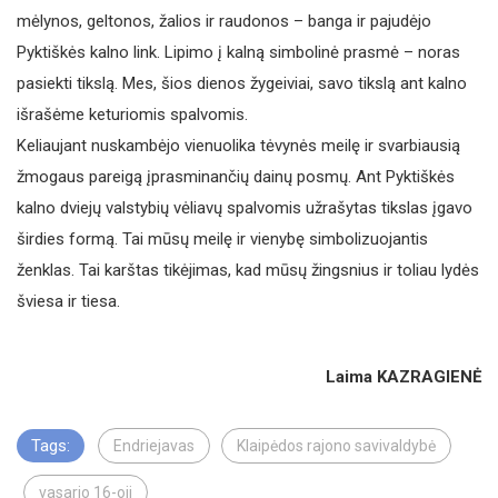
mėlynos, geltonos, žalios ir raudonos – banga ir pajudėjo
Pyktiškės kalno link. Lipimo į kalną simbolinė prasmė – noras
pasiekti tikslą. Mes, šios dienos žygeiviai, savo tikslą ant kalno
išrašėme keturiomis spalvomis.
Keliaujant nuskambėjo vienuolika tėvynės meilę ir svarbiausią
žmogaus pareigą įprasminančių dainų posmų. Ant Pyktiškės
kalno dviejų valstybių vėliavų spalvomis užrašytas tikslas įgavo
širdies formą. Tai mūsų meilę ir vienybę simbolizuojantis
ženklas. Tai karštas tikėjimas, kad mūsų žingsnius ir toliau lydės
šviesa ir tiesa.
Laima KAZRAGIENĖ
Tags:
Endriejavas
Klaipėdos rajono savivaldybė
vasario 16-oji