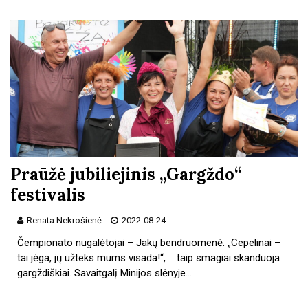
Praūžė jubiliejinis „Gargždo“
festivalis
Renata Nekrošienė
2022-08-24
Čempionato nugalėtojai – Jakų bendruomenė. „Cepelinai –
tai jėga, jų užteks mums visada!“, ‒ taip smagiai skanduoja
gargždiškiai. Savaitgalį Minijos slėnyje…