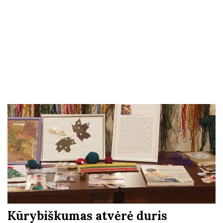
Kūrybiškumas atvėrė duris