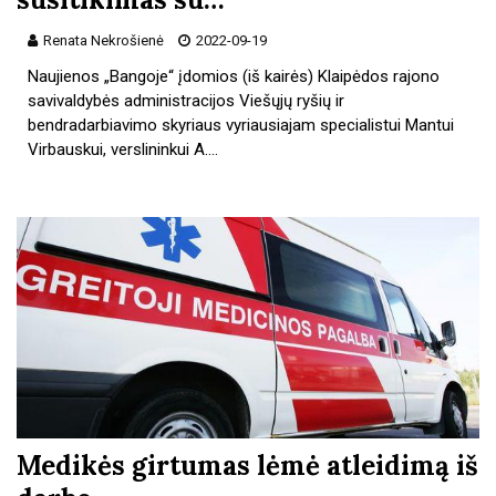
Renata Nekrošienė
2022-09-19
Naujienos „Bangoje“ įdomios (iš kairės) Klaipėdos rajono
savivaldybės administracijos Viešųjų ryšių ir
bendradarbiavimo skyriaus vyriausiajam specialistui Mantui
Virbauskui, verslininkui A.…
Medikės girtumas lėmė atleidimą iš