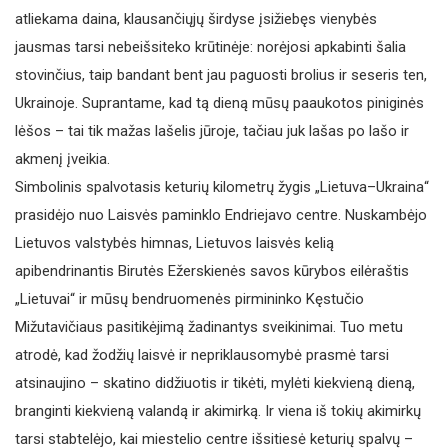
atliekama daina, klausančiųjų širdyse įsižiebęs vienybės
jausmas tarsi nebeišsiteko krūtinėje: norėjosi apkabinti šalia
stovinčius, taip bandant bent jau paguosti brolius ir seseris ten,
Ukrainoje. Suprantame, kad tą dieną mūsų paaukotos piniginės
lėšos – tai tik mažas lašelis jūroje, tačiau juk lašas po lašo ir
akmenį įveikia.
Simbolinis spalvotasis keturių kilometrų žygis „Lietuva–Ukraina“
prasidėjo nuo Laisvės paminklo Endriejavo centre. Nuskambėjo
Lietuvos valstybės himnas, Lietuvos laisvės kelią
apibendrinantis Birutės Ežerskienės savos kūrybos eilėraštis
„Lietuvai“ ir mūsų bendruomenės pirmininko Kęstučio
Mižutavičiaus pasitikėjimą žadinantys sveikinimai. Tuo metu
atrodė, kad žodžių laisvė ir nepriklausomybė prasmė tarsi
atsinaujino – skatino didžiuotis ir tikėti, mylėti kiekvieną dieną,
branginti kiekvieną valandą ir akimirką. Ir viena iš tokių akimirkų
tarsi stabtelėjo, kai miestelio centre išsitiesė keturių spalvų –