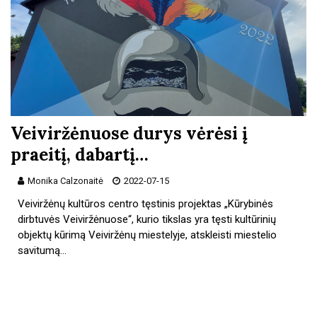
Veiviržėnuose durys vėrėsi į
praeitį, dabartį…
Monika Calzonaitė
2022-07-15
Veiviržėnų kultūros centro tęstinis projektas „Kūrybinės
dirbtuvės Veiviržėnuose“, kurio tikslas yra tęsti kultūrinių
objektų kūrimą Veiviržėnų miestelyje, atskleisti miestelio
savitumą…