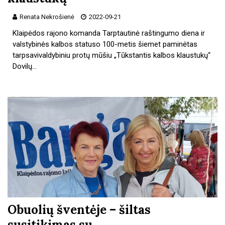
Renata Nekrošienė
2022-09-21
Klaipėdos rajono komanda Tarptautinė raštingumo diena ir
valstybinės kalbos statuso 100-metis šiemet paminėtas
tarpsavivaldybiniu protų mūšiu „Tūkstantis kalbos klaustukų“
Dovilų…
Obuolių šventėje – šiltas
susitikimas su…