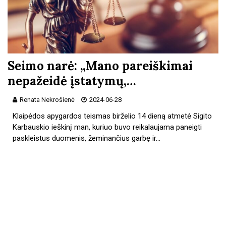
Seimo narė: „Mano pareiškimai
nepažeidė įstatymų,…
Renata Nekrošienė
2024-06-28
Klaipėdos apygardos teismas birželio 14 dieną atmetė Sigito
Karbauskio ieškinį man, kuriuo buvo reikalaujama paneigti
paskleistus duomenis, žeminančius garbę ir…