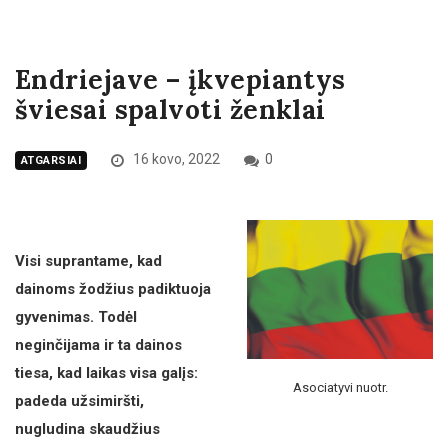
Endriejave – įkvepiantys
šviesai spalvoti ženklai
16 kovo, 2022
0
ATGARSIAI
Visi suprantame, kad
dainoms žodžius padiktuoja
gyvenimas. Todėl
neginčijama ir ta dainos
tiesa, kad laikas visa galįs:
Asociatyvi nuotr.
padeda užsimiršti,
nugludina skaudžius