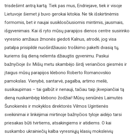
trisdešimt antrą kartą. Tiek pas mus, Endriejave, tiek ir visoje
Lietuvoje šiemet ji buvo gerokai kitokia. Ne tik išskirtinėmis
formomis, bet ir naujai susiklosčiusiomis mintimis, jausmais,
išgyvenimais. Kai iš ryto mūsų parapijos dienos centre susirinko
vyresnio amžiaus žmonės giedoti Kalnus, atrodė, jog visa
patalpa prisipildė nuoširdžiausio troškimo pakelti dvasią tų,
kuriems šią dieną nelemta džiaugtis gyvenimu. Paskui
bažnyčioje šv. Mišių metu skambėjo širdį veriančios giesmės ir
įtaigus mūsų parapijos klebono Roberto Romanovskio
pamokslas. Vienybė, santarvė, pagalba, artimo meilė,
susikaupimas – tai galbūt ir nenauji, tačiau taip įkvepiančiai tą
dieną nuskambėję klebono žodžiai! Mūsų seniūnės Laimutės
Šunokienės ir mokyklos direktorės Vilmos Ugintienės
sveikinimai ir linkėjimai mirtinoje bažnyčios tyloje aidėjo tarsi
priesakas būti tvirtiems, atsakingiems ir atidiems. O kai
suskambo ukrainiečių kalba vyresniųjų klasių moksleivių