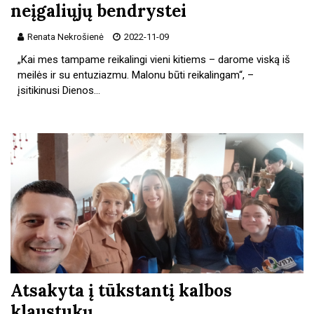
neįgaliųjų bendrystei
Renata Nekrošienė
2022-11-09
„Kai mes tampame reikalingi vieni kitiems – darome viską iš
meilės ir su entuziazmu. Malonu būti reikalingam“, –
įsitikinusi Dienos…
Atsakyta į tūkstantį kalbos
klaustukų