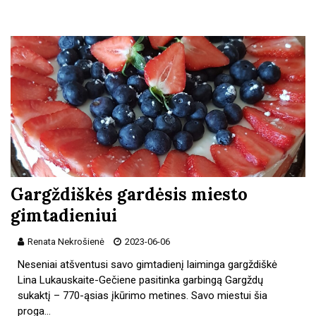
Gargždiškės gardėsis miesto
gimtadieniui
Renata Nekrošienė
2023-06-06
Neseniai atšventusi savo gimtadienį laiminga gargždiškė
Lina Lukauskaite-Gečiene pasitinka garbingą Gargždų
sukaktį – 770-ąsias įkūrimo metines. Savo miestui šia
proga…