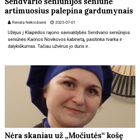
Sendvario seniūnijos seniūnė
artimuosius palepina gardumynais
Renata Nekrošienė
2025-07-01
Užėjus į Klaipėdos rajono savivaldybės Sendvario seniūnijos
seniūnės Karinos Novikovos kabinetą, pasitinka tvarka ir
dalykiškumas. Tačiau užvėrus jo duris ir…
Nėra skaniau už „Močiutės“ košę