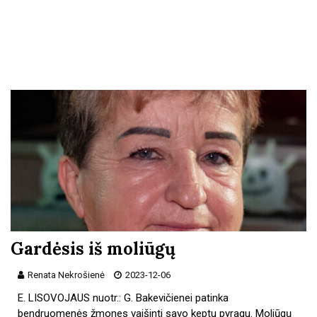
Gardėsis iš moliūgų
Renata Nekrošienė
2023-12-06
E. LISOVOJAUS nuotr.: G. Bakevičienei patinka
bendruomenės žmones vaišinti savo keptu pyragu. Moliūgų