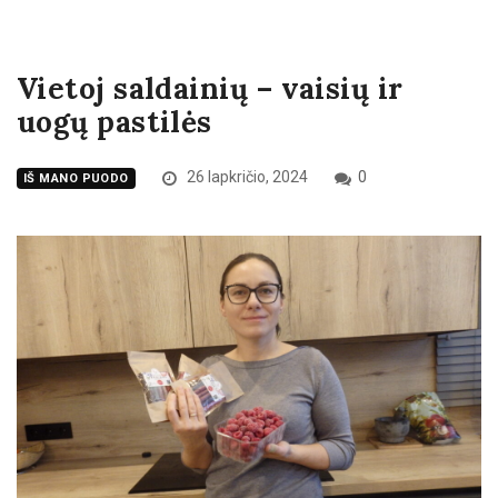
Vietoj saldainių – vaisių ir
uogų pastilės
26 lapkričio, 2024
0
IŠ MANO PUODO