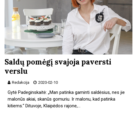
Saldų pomėgį svajoja paversti
verslu
Redakcija
2020-02-10
Gytė Padeginskaitė: „Man patinka gaminti saldėsius, nes jie
malonūs akiai, skanūs gomuriu. Ir malonu, kad patinka
kitiems.“ Dituvoje, Klaipėdos rajone,…