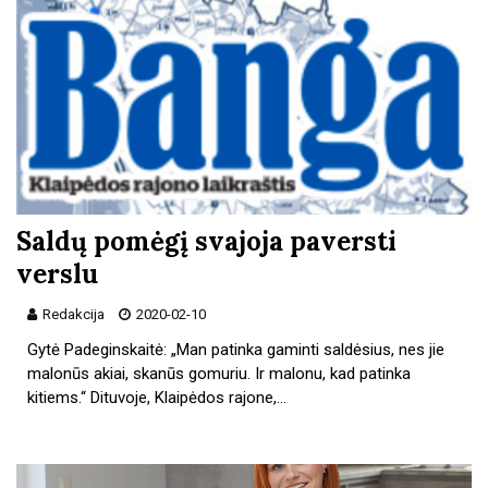
Saldų pomėgį svajoja paversti
verslu
Redakcija
2020-02-10
Gytė Padeginskaitė: „Man patinka gaminti saldėsius, nes jie
malonūs akiai, skanūs gomuriu. Ir malonu, kad patinka
kitiems.“ Dituvoje, Klaipėdos rajone,…