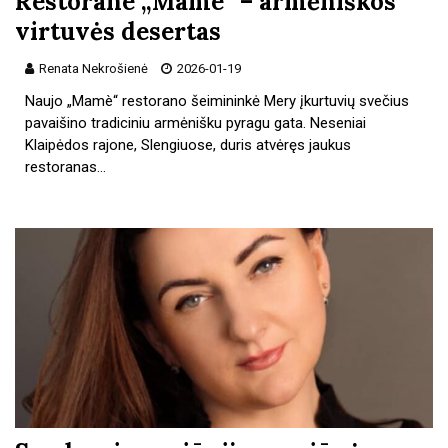
Restorane „Mamè“ – armėniškos
virtuvės desertas
Renata Nekrošienė
2026-01-19
Naujo „Mamè“ restorano šeimininkė Mery įkurtuvių svečius
pavaišino tradiciniu armėnišku pyragu gata. Neseniai
Klaipėdos rajone, Slengiuose, duris atvėręs jaukus
restoranas…