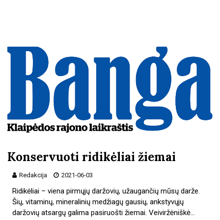
Konservuoti ridikėliai žiemai
Redakcija
2021-06-03
Ridikėliai – viena pirmųjų daržovių, užaugančių mūsų darže.
Šių, vitaminų, mineralinių medžiagų gausių, ankstyvųjų
daržovių atsargų galima pasiruošti žiemai. Veiviržėniškė…