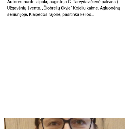
Autorės nuotr.: alpakų augintoja G. Tarvydavičienė pakvies į
Užgavėnių šventę. „Čiobrelių ūkyje“ Kojelių kaime, Agluonėnų
seniūnijoje, Klaipėdos rajone, pasitinka kelios…