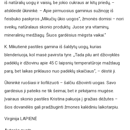
iš natūralių uogų ir vaisių, be jokio cukraus ar kitų priedų, –
atskleidė ūkininkė. – Apie pirmuosius gaminius sužinoję iš
feisbuko paskyros „Mikučių ūkio uogos“, žmonės domisi – nori
sveikų, natūralaus skonio produktų. Juose yra vitaminų,
mineralinių medžiagų. Šiuos gardėsius mėgsta vaikai.“
K. Mikutienė pastiles gamina iš šaldytų uogų, kurias
blenderiuoja, kol masė pavirsta tyre. „Tada pilu ant džiovyklės
padėklų ir džiovinu apie 45 C laipsnių temperatūroje maždaug
parą, bet laikas priklauso nuo padėklų skaičiaus“, – dėstė ji.
Ūkininkė ruošiasi ir liofilizuoti – šalčiu džiovinti uogas. Savo
gardėsius ji pateiks ne tik šeimai, bet ir pirkėjams mugėse.
Įvairaus skonio pastiles Kristina pakuoja į gražias dėžutes –
šios dovanėlės gali pradžiuginti žmones kalėdiniu laikotarpiu.
Virginija LAPIENĖ