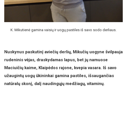
K. Mikutienė gamina vaisių ir uogų pastiles iš savo sodo derliaus.
Nuskynus paskutinį aviečių derlių, Mikučių uogyne švilpauja
rudeninis vėjas, draskydamas lapus, bet jų namuose
Maciuičių kaime, Klaipėdos rajone, kvepia vasara. Iš savo
užaugintų uogų ūkininkai gamina pastiles, išsaugančias
natūralų skonį, dalį naudingųjų medžiagų, vitaminų.