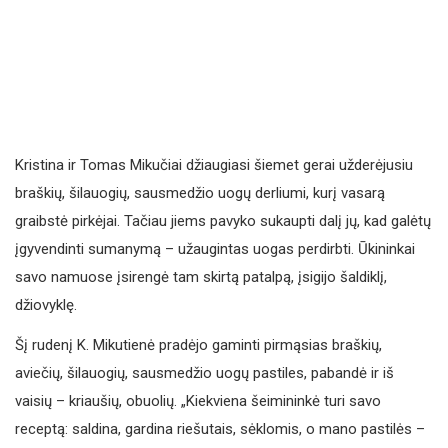
Kristina ir Tomas Mikučiai džiaugiasi šiemet gerai užderėjusiu
braškių, šilauogių, sausmedžio uogų derliumi, kurį vasarą
graibstė pirkėjai. Tačiau jiems pavyko sukaupti dalį jų, kad galėtų
įgyvendinti sumanymą – užaugintas uogas perdirbti. Ūkininkai
savo namuose įsirengė tam skirtą patalpą, įsigijo šaldiklį,
džiovyklę.
Šį rudenį K. Mikutienė pradėjo gaminti pirmąsias braškių,
aviečių, šilauogių, sausmedžio uogų pastiles, pabandė ir iš
vaisių – kriaušių, obuolių. „Kiekviena šeimininkė turi savo
receptą: saldina, gardina riešutais, sėklomis, o mano pastilės –