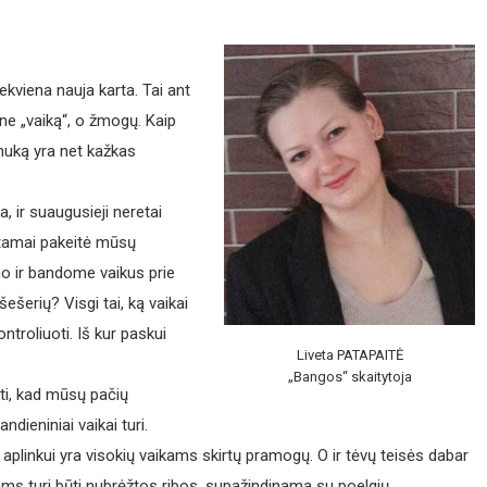
kiekviena nauja karta. Tai ant
ne „vaiką“, o žmogų. Kaip
nuką yra net kažkas
, ir suaugusieji neretai
stamai pakeitė mūsų
o ir bandome vaikus prie
 šešerių? Visgi tai, ką vaikai
troliuoti. Iš kur paskui
Liveta PATAPAITĖ
„Bangos“ skaitytoja
kti, kad mūsų pačių
ndieniniai vaikai turi.
 aplinkui yra visokių vaikams skirtų pramogų. O ir tėvų teisės dabar
iams turi būti nubrėžtos ribos, supažindinama su poelgių