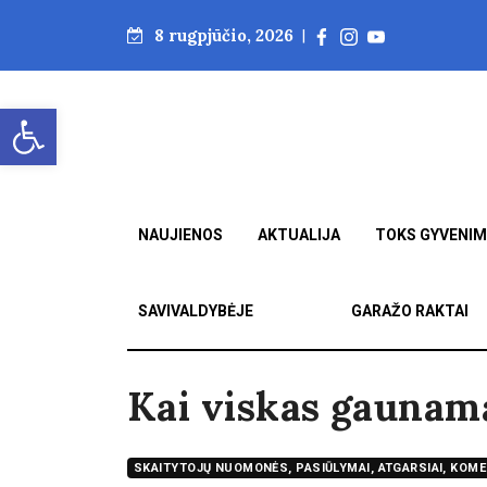
8 rugpjūčio, 2026
|
Open toolbar
NAUJIENOS
AKTUALIJA
TOKS GYVENI
SAVIVALDYBĖJE
GARAŽO RAKTAI
Kai viskas gaunam
SKAITYTOJŲ NUOMONĖS, PASIŪLYMAI, ATGARSIAI, KOME