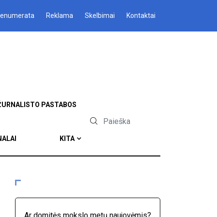
renumerata
Reklama
Skelbimai
Kontaktai
ŽURNALISTO PASTABOS
NALAI
KITA
Ar domitės mokslo metų naujovėmis?