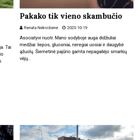
Pakako tik vieno skambučio
Renata Nekrošienė
2023-10-19
Asociatyvi nuotr. Mano sodyboje auga didžiuliai
medžiai: liepos, gluosniai, neregiai uosiai ir daugybė
a. Tai
ąžuolų. Šiemetinė pajūrio gamta nepagailėjo smarkių
io
vėjų…
s.