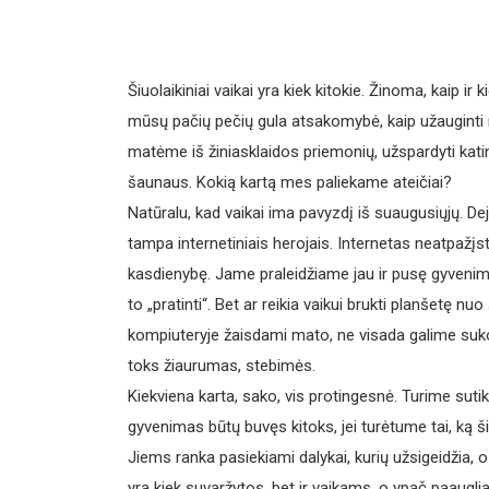
Šiuolaikiniai vaikai yra kiek kitokie. Žinoma, kaip ir 
mūsų pačių pečių gula atsakomybė, kaip užauginti 
matėme iš žiniasklaidos priemonių, užspardyti kati
šaunaus. Kokią kartą mes paliekame ateičiai?
Natūralu, kad vaikai ima pavyzdį iš suaugusiųjų. Deja
tampa internetiniais herojais. Internetas neatpažį
kasdienybę. Jame praleidžiame jau ir pusę gyvenim
to „pratinti“. Bet ar reikia vaikui brukti planšetę nuo
kompiuteryje žaisdami mato, ne visada galime sukon
toks žiaurumas, stebimės.
Kiekviena karta, sako, vis protingesnė. Turime suti
gyvenimas būtų buvęs kitoks, jei turėtume tai, ką šia
Jiems ranka pasiekiami dalykai, kurių užsigeidžia, o
yra kiek suvaržytos, bet ir vaikams, o ypač paaugl