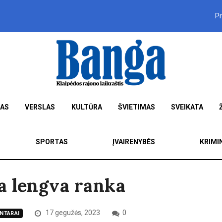
P
MAS
VERSLAS
KULTŪRA
ŠVIETIMAS
SVEIKATA
SPORTAS
ĮVAIRENYBĖS
KRIMI
a lengva ranka
17 gegužės, 2023
0
NTARAI