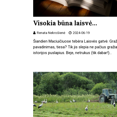
Visokia būna laisvė…
Renata Nekrošienė
2024-06-19
Šiandien Maciuičiuose tebėra Laisvės gatvė. Gra
pavadinimas, tiesa? Tik jis slepia ne pačius graži
istorijos puslapius. Beje, netrukus (tik dabar!)…