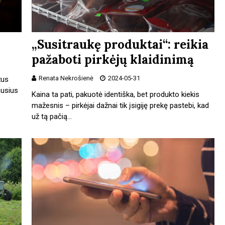
„Susitraukę produktai“: reikia
pažaboti pirkėjų klaidinimą
Renata Nekrošienė
2024-05-31
žus
ausius
Kaina ta pati, pakuotė identiška, bet produkto kiekis
mažesnis – pirkėjai dažnai tik įsigiję prekę pastebi, kad
už tą pačią…