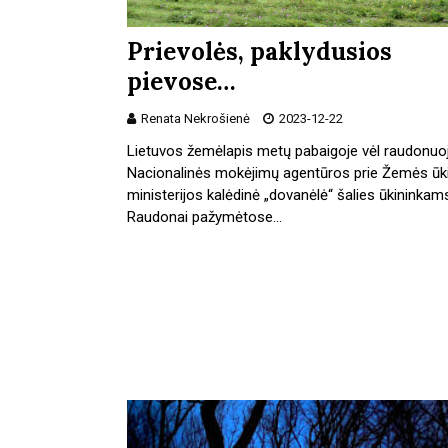
Prievolės, paklydusios
pievose…
Renata Nekrošienė
2023-12-22
Lietuvos žemėlapis metų pabaigoje vėl raudonuoj
Nacionalinės mokėjimų agentūros prie Žemės ūk
ministerijos kalėdinė „dovanėlė“ šalies ūkininkam
Raudonai pažymėtose…