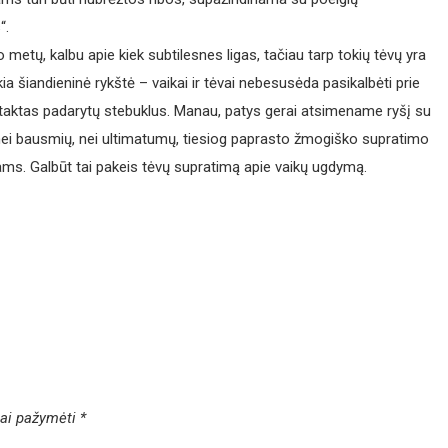
“.
o metų, kalbu apie kiek subtilesnes ligas, tačiau tarp tokių tėvų yra
kia šiandieninė rykštė – vaikai ir tėvai nebesusėda pasikalbėti prie
aktas padarytų stebuklus. Manau, patys gerai atsimename ryšį su
ia nei bausmių, nei ultimatumų, tiesiog paprasto žmogiško supratimo
tėvams. Galbūt tai pakeis tėvų supratimą apie vaikų ugdymą.
liai pažymėti
*