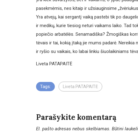
pasekmėmis, nes kitaip ir užsiauginsime „žvėriukus
Yra atvejų, kai sergantį vaiką pastebi tik po daugeli
ir medikų, kurie tiesiog neturi vaikams laiko. Tad to
popiečio arbatėlės. Senamadiška? Žmogiškas kont
tėvais ir tai, kokią įtaką jie mums padarė. Nereik
ir ryšio su vaikais, ko labai linkiu šiuolaikiniams 
Liveta PATAPAITĖ
Tags:
Liveta PATAPAITĖ
Parašykite komentarą
El. pašto adresas nebus skelbiamas.
Būtini lauke