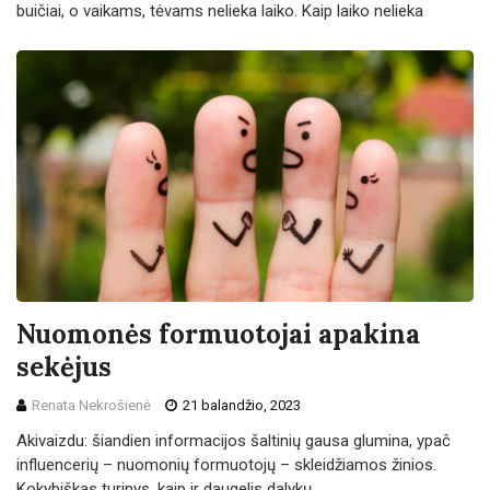
buičiai, o vaikams, tėvams nelieka laiko. Kaip laiko nelieka
Nuomonės formuotojai apakina
sekėjus
Renata Nekrošienė
21 balandžio, 2023
Akivaizdu: šiandien informacijos šaltinių gausa glumina, ypač
influencerių – nuomonių formuotojų – skleidžiamos žinios.
Kokybiškas turinys, kaip ir daugelis dalykų