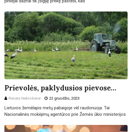
pirkėjai dažnai tik įsigiję prekę pastebi, kad
Prievolės, paklydusios pievose…
Renata Nekrošienė
22 gruodžio, 2023
Lietuvos žemėlapis metų pabaigoje vėl raudonuoja. Tai
Nacionalinės mokėjimų agentūros prie Žemės ūkio ministerijos