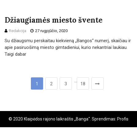
Džiaugiamės miesto švente
Redakcija
27 rugpjūčio, 2020
Su džiaugsmu perskaitau kiekvieną „Bangos“ numerį, skaičiau ir
apie pasiruošimą miesto gimtadieniui, kurio nekantriai laukiau.
Taigi dabar
…
1
2
3
18
© 2020 Klaipėdos rajono laikraštis „Banga“. Sprendimas: Profis