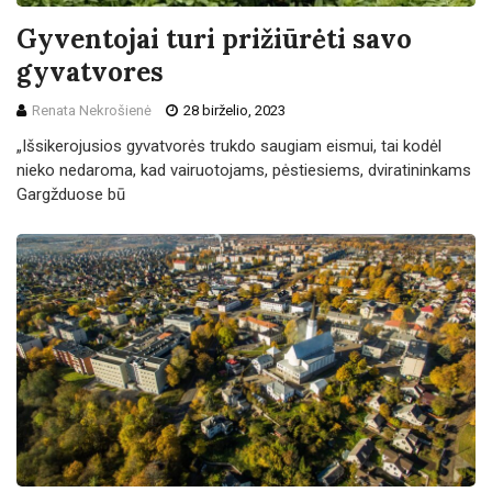
Gyventojai turi prižiūrėti savo
gyvatvores
Renata Nekrošienė
28 birželio, 2023
„Išsikerojusios gyvatvorės trukdo saugiam eismui, tai kodėl
nieko nedaroma, kad vairuotojams, pėstiesiems, dviratininkams
Gargžduose bū