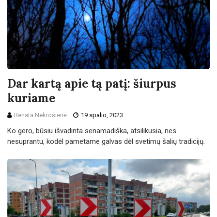
Dar kartą apie tą patį: šiurpus
kuriame
Renata Nekrošienė
19 spalio, 2023
Ko gero, būsiu išvadinta senamadiška, atsilikusia, nes
nesuprantu, kodėl pametame galvas dėl svetimų šalių tradicijų.