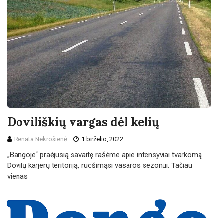
Doviliškių vargas dėl kelių
Renata Nekrošienė
1 birželio, 2022
„Bangoje“ praėjusią savaitę rašėme apie intensyviai tvarkomą
Dovilų karjerų teritoriją, ruošimąsi vasaros sezonui. Tačiau
vienas