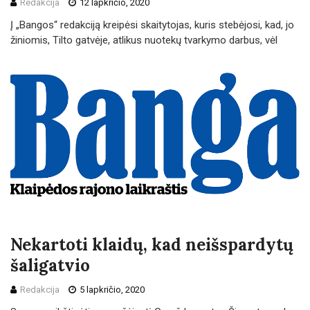
Redakcija
12 lapkričio, 2020
Į „Bangos“ redakciją kreipėsi skaitytojas, kuris stebėjosi, kad, jo
žiniomis, Tilto gatvėje, atlikus nuotekų tvarkymo darbus, vėl
Nekartoti klaidų, kad neišspardytų
šaligatvio
Redakcija
5 lapkričio, 2020