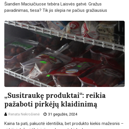
Šiandien Maciuičiuose tebėra Laisvės gatvė. Gražus
pavadinimas, tiesa? Tik jis slepia ne pačius gražiausius
„Susitraukę produktai“: reikia
pažaboti pirkėjų klaidinimą
Renata Nekrošienė
31 gegužės, 2024
Kaina ta pati, pakuotė identiška, bet produkto kiekis mažesnis –