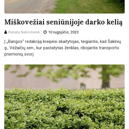
Miškovežiai seniūnijoje darko kelią
Renata Nekrošienė
10 rugpjūčio, 2023
Į „Bangos“ redakciją kreipėsi skaitytojas, teigiantis, kad Šakinių
g., Vėžaičių sen., kur pastatytas ženklas, ribojantis transporto
priemonių svorį