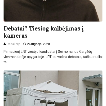
Debatai? Tiesiog kalbėjimas į
kameras
Redakcija
24 rugsėjo, 2020
Pirmadienį LRT viešėjo kandidatai į Seimo narius Gargždų
vienmandatėje apygardoje. LRT tai vadina debatais, tačiau realiai
tai