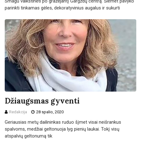
Smagu vaikštinėti po gražėjantį Gargždų centrą. Šiemet pavyko
parinkti tinkamas gėles, dekoratyvinius augalus ir sukurti
Džiaugsmas gyventi
Redakcija
28 spalio, 2020
Geriausias metų dailininkas ruduo šįmet visai neišrankus
spalvoms, medžiai geltonuoja lyg pienių laukai. Tokį visų
atspalvių geltonumą tik