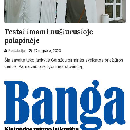
Testai imami nušiurusioje
palapinėje
Redakcija
17 rugsėjo, 2020
Šią savaitę teko lankytis Gargždų pirminės sveikatos priežiūros
centre. Pamačiau prie ligoninės stovinčią