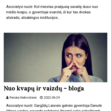
Asociatyvi nuotr. Kol miestas praėjusią savaitę duso nuo
mėšlo kvapo, o gyventojai svarstė, iš kur tas dvokas
atsirado, atsakingos institucijos…
Nuo kvapų ir vaizdų – bloga
Renata Nekrošienė
2022-06-29
Asociatyvi nuotr. Gargždų Laisvės gatvės gyventoja Danutė
(tikras vardas, pavardė redakcijai žinomi) sako nebežinanti,