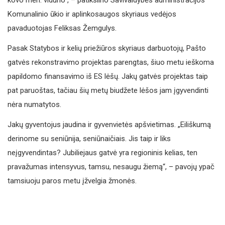
Komunalinio ūkio ir aplinkosaugos skyriaus vedėjos
pavaduotojas Feliksas Žemgulys.
Pasak Statybos ir kelių priežiūros skyriaus darbuotojų, Pašto
gatvės rekonstravimo projektas parengtas, šiuo metu ieškoma
papildomo finansavimo iš ES lėšų. Jakų gatvės projektas taip
pat paruoštas, tačiau šių metų biudžete lėšos jam įgyvendinti
nėra numatytos.
Jakų gyventojus jaudina ir gyvenvietės apšvietimas. „Eiliškumą
derinome su seniūnija, seniūnaičiais. Jis taip ir liks
neįgyvendintas? Jubiliejaus gatvė yra regioninis kelias, ten
pravažumas intensyvus, tamsu, nesaugu žiemą“, – pavojų ypač
tamsiuoju paros metu įžvelgia žmonės.