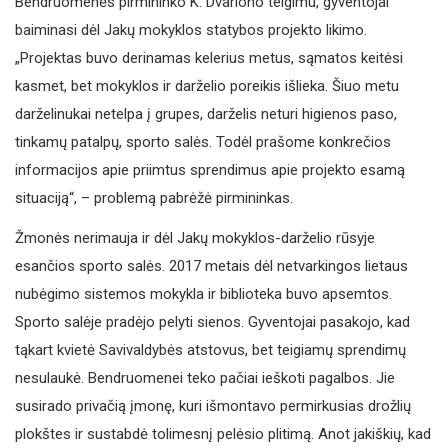
Bendruomenės pirmininko K. Dvariono teigimu, gyventojai
baiminasi dėl Jakų mokyklos statybos projekto likimo.
„Projektas buvo derinamas kelerius metus, sąmatos keitėsi
kasmet, bet mokyklos ir darželio poreikis išlieka. Šiuo metu
darželinukai netelpa į grupes, darželis neturi higienos paso,
tinkamų patalpų, sporto salės. Todėl prašome konkrečios
informacijos apie priimtus sprendimus apie projekto esamą
situaciją“, – problemą pabrėžė pirmininkas.
Žmonės nerimauja ir dėl Jakų mokyklos-darželio rūsyje
esančios sporto salės. 2017 metais dėl netvarkingos lietaus
nubėgimo sistemos mokykla ir biblioteka buvo apsemtos.
Sporto salėje pradėjo pelyti sienos. Gyventojai pasakojo, kad
tąkart kvietė Savivaldybės atstovus, bet teigiamų sprendimų
nesulaukė. Bendruomenei teko pačiai ieškoti pagalbos. Jie
susirado privačią įmonę, kuri išmontavo permirkusias drožlių
plokštes ir sustabdė tolimesnį pelėsio plitimą. Anot jakiškių, kad