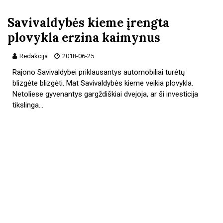
Savivaldybės kieme įrengta
plovykla erzina kaimynus
Redakcija
2018-06-25
Rajono Savivaldybei priklausantys automobiliai turėtų
blizgėte blizgėti. Mat Savivaldybės kieme veikia plovykla.
Netoliese gyvenantys gargždiškiai dvejoja, ar ši investicija
tikslinga…