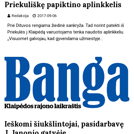
Priekuliškę papiktino aplinkkelis
Redakcija
2017-09-06
Prie Dituvos rengiama žiedinė sankryža. Tad norint patekti iš
Priekulės į Klaipėdą vairuotojams tenka naudotis aplinkkeliu.
„Visuomet galvojau, kad gyvendama užmiestyje…
Ieškomi šiukšlintojai, pasidarbavę
J. Janonio gatvėje