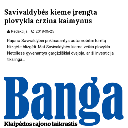
Savivaldybės kieme įrengta
plovykla erzina kaimynus
Redakcija
2018-06-25
Rajono Savivaldybei priklausantys automobiliai turėtų
blizgėte blizgėti. Mat Savivaldybės kieme veikia plovykla.
Netoliese gyvenantys gargždiškiai dvejoja, ar ši investicija
tikslinga…