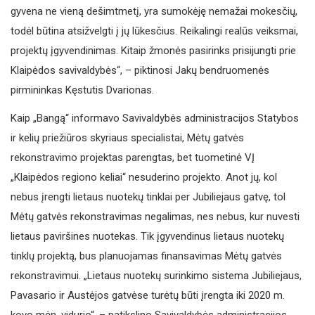
gyvena ne vieną dešimtmetį, yra sumokėję nemažai mokesčių,
todėl būtina atsižvelgti į jų lūkesčius. Reikalingi realūs veiksmai,
projektų įgyvendinimas. Kitaip žmonės pasirinks prisijungti prie
Klaipėdos savivaldybės“, – piktinosi Jakų bendruomenės
pirmininkas Kęstutis Dvarionas.
Kaip „Bangą“ informavo Savivaldybės administracijos Statybos
ir kelių priežiūros skyriaus specialistai, Mėtų gatvės
rekonstravimo projektas parengtas, bet tuometinė VĮ
„Klaipėdos regiono keliai“ nesuderino projekto. Anot jų, kol
nebus įrengti lietaus nuotekų tinklai per Jubiliejaus gatvę, tol
Mėtų gatvės rekonstravimas negalimas, nes nebus, kur nuvesti
lietaus paviršines nuotekas. Tik įgyvendinus lietaus nuotekų
tinklų projektą, bus planuojamas finansavimas Mėtų gatvės
rekonstravimui. „Lietaus nuotekų surinkimo sistema Jubiliejaus,
Pavasario ir Austėjos gatvėse turėtų būti įrengta iki 2020 m.
kovo mėn. vidurio“, – patikslino Savivaldybės administracijos