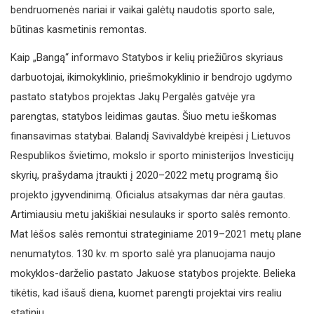
bendruomenės nariai ir vaikai galėtų naudotis sporto sale,
būtinas kasmetinis remontas.
Kaip „Bangą“ informavo Statybos ir kelių priežiūros skyriaus
darbuotojai, ikimokyklinio, priešmokyklinio ir bendrojo ugdymo
pastato statybos projektas Jakų Pergalės gatvėje yra
parengtas, statybos leidimas gautas. Šiuo metu ieškomas
finansavimas statybai. Balandį Savivaldybė kreipėsi į Lietuvos
Respublikos švietimo, mokslo ir sporto ministerijos Investicijų
skyrių, prašydama įtraukti į 2020–2022 metų programą šio
projekto įgyvendinimą. Oficialus atsakymas dar nėra gautas.
Artimiausiu metu jakiškiai nesulauks ir sporto salės remonto.
Mat lėšos salės remontui strateginiame 2019–2021 metų plane
nenumatytos. 130 kv. m sporto salė yra planuojama naujo
mokyklos-darželio pastato Jakuose statybos projekte. Belieka
tikėtis, kad išauš diena, kuomet parengti projektai virs realiu
statiniu.