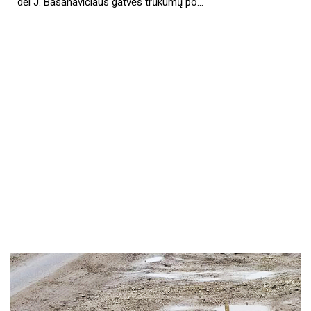
dėl J. Basanavičiaus gatvės trūkumų po…