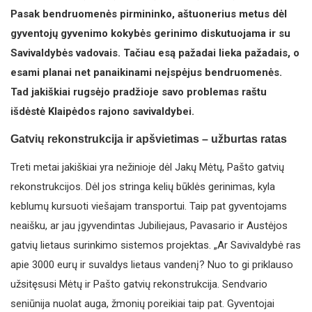
Pasak bendruomenės pirmininko, aštuonerius metus dėl
gyventojų gyvenimo kokybės gerinimo diskutuojama ir su
Savivaldybės vadovais. Tačiau esą pažadai lieka pažadais, o
esami planai net panaikinami neįspėjus bendruomenės.
Tad jakiškiai rugsėjo pradžioje savo prob­lemas raštu
išdėstė Klaipėdos rajono savivaldybei.
Gatvių rekonstrukcija ir apšvietimas – užburtas ratas
Treti metai jakiškiai yra nežinioje dėl Jakų Mėtų, Pašto gatvių
rekonstrukcijos. Dėl jos stringa kelių būklės gerinimas, kyla
keblumų kursuoti viešajam transportui. Taip pat gyventojams
neaišku, ar jau įgyvendintas Jubiliejaus, Pavasario ir Austėjos
gatvių lietaus surinkimo sistemos projektas. „Ar Savivaldybė ras
apie 3000 eurų ir suvaldys lietaus vandenį? Nuo to gi priklauso
užsitęsusi Mėtų ir Pašto gatvių rekonstrukcija. Sendvario
seniūnija nuolat auga, žmonių poreikiai taip pat. Gyventojai