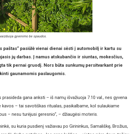
sivaizduoja gyvenimo be spaudos.
aštas“ pasiūlė vienai dienai sėsti į automobilį ir kartu su
ujasis jų darbas. Į namus atskubančio ir siuntas, mokesčius,
a tik pernai gruodį. Nors būta sunkumų persitvarkant prie
enkinti gaunamomis paslaugomis.
 prasideda gana anksti – iš namų išvažiuoja 7.10 val., nes gyvena
 kavos – tai savotiškas ritualas, pasikalbame, kol sulaukiame
us – nesu turėjusi geresnio“, – džiaugėsi moteris.
ininkė, su kuria pusdienį važiavau po Girininkus, Samališkę, Brožius,