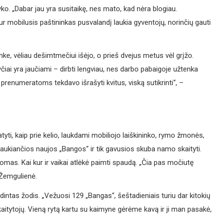
ko. „Dabar jau yra susitaikę, nes mato, kad nėra blogiau.
 mobilusis paštininkas pusvalandį laukia gyventojų, norinčių gauti
ke, vėliau dešimtmečiui išėjo, o prieš dvejus metus vėl grįžo.
ai yra jaučiami – dirbti lengviau, nes darbo pabaigoje užtenka
 prenumeratoms tekdavo išrašyti kvitus, viską sutikrinti“, –
yti, kaip prie kelio, laukdami mobiliojo laiškininko, rymo žmonės,
, laukiančios naujos „Bangos“ ir tik gavusios skuba namo skaityti.
tomas. Kai kur ir vaikai atlėkė paimti spaudą. „Čia pas močiutę
. Žemgulienė.
s žodis. „Vežuosi 129 „Bangas“, šeštadieniais turiu dar kitokių
 skaitytojų. Vieną rytą kartu su kaimyne gėrėme kavą ir ji man pasakė,