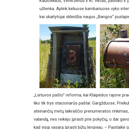
Kausteklius, Veiviržėnus ir kt. vietas, pasitiko 
užtenka. Aplink keliuose kambariuose vyko intens
kai skaitytojai skleidžia naujus „Bangos“ puslap
„Lietuvos pašto“ reforma, kai Klaipėdos rajone pradė
liko tik trys stacionarūs paštai: Gargžduose, Prieku
ateinančių metų laikraščio prenumeratos rinkimas
valandą, nes reikėjo įprasti prie pokyčių, o dar g
kad visgi vasarą įprasti būtų lengviau. – Pasita