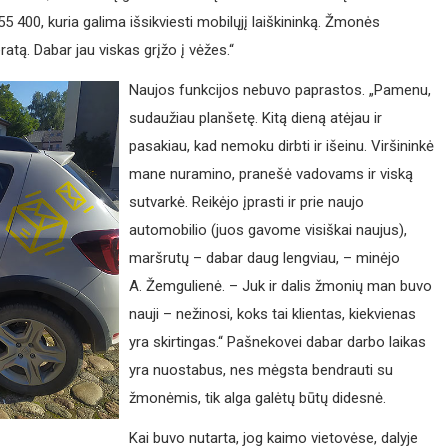
55 400, kuria galima išsikviesti mobilųjį laiškininką. Žmonės
atą. Dabar jau viskas grįžo į vėžes.“
Naujos funkcijos nebuvo paprastos. „Pamenu,
sudaužiau planšetę. Kitą dieną atėjau ir
pasakiau, kad nemoku dirbti ir išeinu. Viršininkė
mane nuramino, pranešė vadovams ir viską
sutvarkė. Reikėjo įprasti ir prie naujo
automobilio (juos gavome visiškai naujus),
maršrutų – dabar daug lengviau, – minėjo
A. Žemgulienė. – Juk ir dalis žmonių man buvo
nauji – nežinosi, koks tai klientas, kiekvienas
yra skirtingas.“ Pašnekovei dabar darbo laikas
yra nuostabus, nes mėgsta bendrauti su
žmonėmis, tik alga galėtų būtų didesnė.
Kai buvo nutarta, jog kaimo vietovėse, dalyje