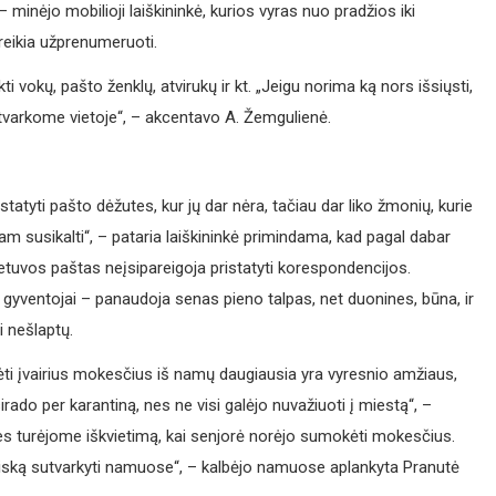
 – minėjo mobilioji laiškininkė, kurios vyras nuo pradžios iki
 reikia užprenumeruoti.
ti vokų, pašto ženklų, atvirukų ir kt. „Jeigu norima ką nors išsiųsti,
sutvarkome vietoje“, – akcentavo A. Žemgulienė.
tatyti pašto dėžutes, kur jų dar nėra, tačiau dar liko žmonių, kurie
čiam susikalti“, – pataria laiškininkė primindama, kad pagal dabar
Lietuvos paštas neįsipareigoja pristatyti korespondencijos.
o gyventojai – panaudoja senas pieno talpas, net duonines, būna, ir
i nešlaptų.
kėti įvairius mokesčius iš namų daugiausia yra vyresnio amžiaus,
irado per karantiną, nes ne visi galėjo nuvažiuoti į miestą“, –
s turėjome iškvietimą, kai senjorė norėjo sumokėti mokesčius.
 viską sutvarkyti namuose“, – kalbėjo namuose aplankyta Pranutė