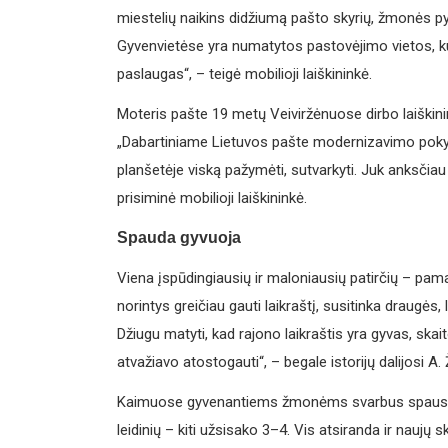
miestelių naikins didžiumą pašto skyrių, žmonės py
Gyvenvietėse yra numatytos pastovėjimo vietos, kur
paslaugas“, – teigė mobilioji laiškininkė.
Moteris pašte 19 metų Veiviržėnuose dirbo laiškinin
„Dabartiniame Lietuvos pašte modernizavimo pokyči
planšetėje viską pažymėti, sutvarkyti. Juk anksčiau
prisiminė mobilioji laiškininkė.
Spauda gyvuoja
Viena įspūdingiausių ir maloniausių patirčių – pamat
norintys greičiau gauti laikraštį, susitinka draugės
Džiugu matyti, kad rajono laikraštis yra gyvas, skai
atvažiavo atostogauti“, – begale istorijų dalijosi A
Kaimuose gyvenantiems žmonėms svarbus spausdinta
leidinių – kiti užsisako 3–4. Vis atsiranda ir naujų