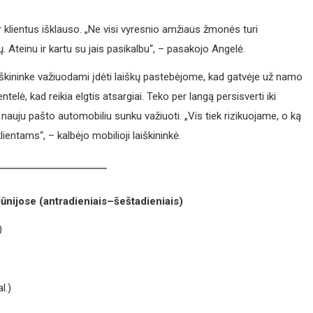
r klientus išklauso. „Ne visi vyresnio amžiaus žmonės turi
ų. Ateinu ir kartu su jais pasikalbu“, – pasakojo Angelė.
aiškininke važiuodami įdėti laiškų pastebėjome, kad gatvėje už namo
ntelė, kad reikia elgtis atsargiai. Teko per langą persisverti iki
t nauju pašto automobiliu sunku važiuoti. „Vis tiek rizikuojame, o ką
ientams“, – kalbėjo mobilioji laiškininkė.
iūnijose (antradieniais–šeštadieniais)
)
l.)