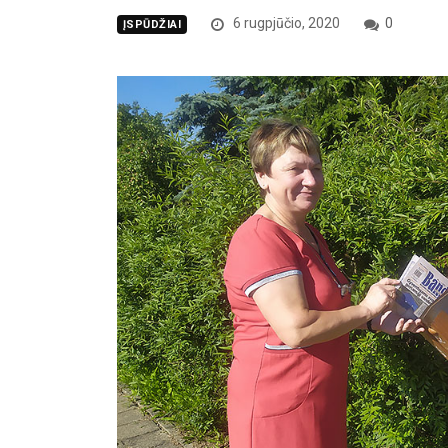
6 rugpjūčio, 2020
0
ĮSPŪDŽIAI