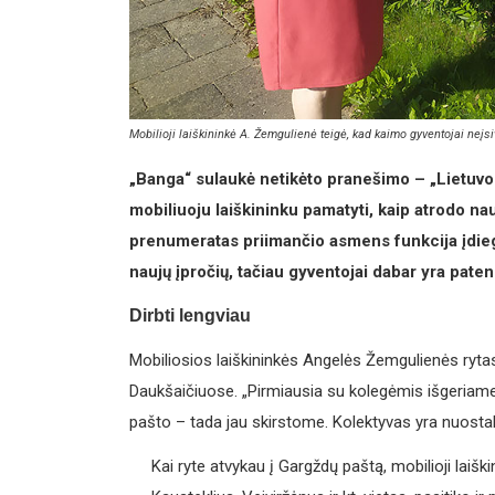
Mobilioji laiškininkė A. Žemgulienė teigė, kad kaimo gyventojai neį
„Banga“ sulaukė netikėto pranešimo – „Lietuvos p
mobiliuoju laiškininku pamatyti, kaip atrodo na
prenumeratas priimančio asmens funkcija įdiegt
naujų įpročių, tačiau gyventojai dabar yra pat
Dirbti lengviau
Mobiliosios laiškininkės Angelės Žemgulienės rytas
Daukšaičiuose. „Pirmiausia su kolegėmis išgeriame
pašto – tada jau skirstome. Kolektyvas yra nuostab
Kai ryte atvykau į Gargždų paštą, mobilioji laišk