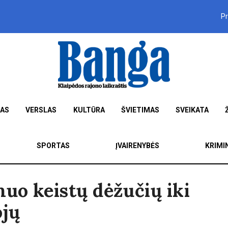
P
MAS
VERSLAS
KULTŪRA
ŠVIETIMAS
SVEIKATA
SPORTAS
ĮVAIRENYBĖS
KRIMI
nuo keistų dėžučių iki
ojų