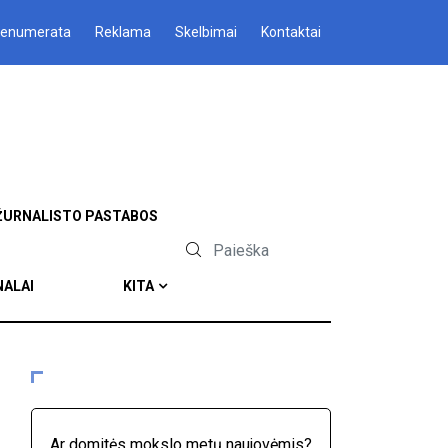
renumerata
Reklama
Skelbimai
Kontaktai
ŽURNALISTO PASTABOS
NALAI
KITA
Ar domitės mokslo metų naujovėmis?