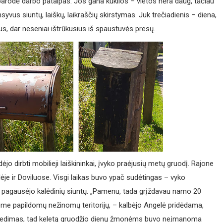
ir parodė darbo patalpas. Jos gana kuklios – vietos nėra daug, tačiau
yvus siuntų, laiškų, laikraščių skirstymas. Juk trečiadienis – diena,
ius, dar neseniai ištrūkusius iš spaustuvės presų.
jo dirbti mobilieji laiškininkai, įvyko praėjusių metų gruodį. Rajone
lėje ir Doviluose. Visgi laikas buvo ypač sudėtingas – vyko
, pagausėjo kalėdinių siuntų. „Pamenu, tada grįždavau namo 20
avome papildomų nežinomų teritorijų, – kalbėjo Angelė pridėdama,
ikė gedimas, tad keletą gruodžio dienų žmonėms buvo neįmanoma