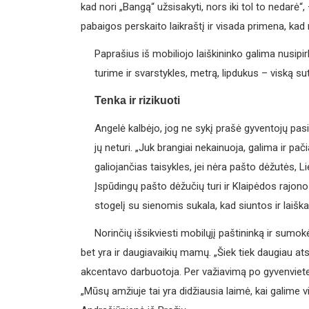
kad nori „Bangą“ užsisakyti, nors iki tol to nedarė“,
pabaigos perskaito laikraštį ir visada primena, kad
Paprašius iš mobiliojo laiškininko galima nusipirk
turime ir svarstykles, metrą, lipdukus – viską 
Tenka ir rizikuoti
Angelė kalbėjo, jog ne sykį prašė gyventojų pasis
jų neturi. „Juk brangiai nekainuoja, galima ir pa
galiojančias taisykles, jei nėra pašto dėžutės, 
Įspūdingų pašto dėžučių turi ir Klaipėdos rajon
stogelį su sienomis sukala, kad siuntos ir laiška
Norinčių išsikviesti mobilųjį paštininką ir sumo
bet yra ir daugiavaikių mamų. „Šiek tiek daugiau ats
akcentavo darbuotoja. Per važiavimą po gyvenviete
„Mūsų amžiuje tai yra didžiausia laimė, kai galime