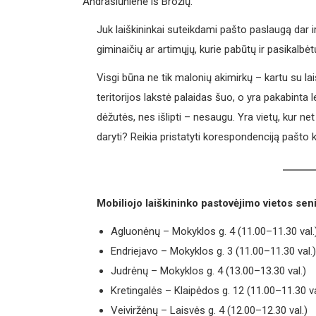
Andrašiūnienė iš Brožių.
Juk laiškininkai suteikdami pašto paslaugą dar i
giminaičių ar artimųjų, kurie pabūtų ir pasikalbėt
Visgi būna ne tik malonių akimirkų – kartu su l
teritorijos lakstė palaidas šuo, o yra pakabinta le
dėžutės, nes išlipti – nesaugu. Yra vietų, kur ne
daryti? Reikia pristatyti korespondenciją pašto kl
Mobiliojo laiškininko pastovėjimo vietos sen
Agluonėnų – Mokyklos g. 4 (11.00–11.30 val.
Endriejavo – Mokyklos g. 3 (11.00–11.30 val.)
Judrėnų – Mokyklos g. 4 (13.00–13.30 val.)
Kretingalės – Klaipėdos g. 12 (11.00–11.30 va
Veiviržėnų – Laisvės g. 4 (12.00–12.30 val.)