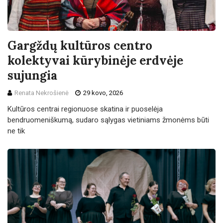
Gargždų kultūros centro
kolektyvai kūrybinėje erdvėje
sujungia
Renata Nekrošienė
29 kovo, 2026
Kultūros centrai regionuose skatina ir puoselėja
bendruomeniškumą, sudaro sąlygas vietiniams žmonėms būti
ne tik