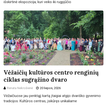
išskirtinė ekspozicija, kuri veiks iki rugpjūčio
Vėžaičių kultūros centro renginių
ciklas sugrąžino dvaro
Renata Nekrošienė
20 liepos, 2026
Vėžaičiuose jau penktąjį kartą įtaigiai atgijo dvariško gyvenimo
tradicijos. Kultūros centras, įsikūręs unikaliame