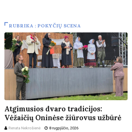
RUBRIKA : POKYČIŲ SCENA
Atgimusios dvaro tradicijos:
Vėžaičių Oninėse žiūrovus užbūrė
Renata Nekrošienė
8 rugpjūčio, 2026