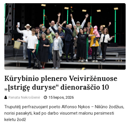
Kūrybinio plenero Veiviržėnuose
„Įstrigę duryse“ dienoraščio 10
Renata Nekrošienė
15 liepos, 2026
Truputėlį perfrazuojant poeto Alfonso Nykos – Niliūno žodžius,
norisi pasakyti, kad po darbo visuomet malonu persimesti
keletu žodž