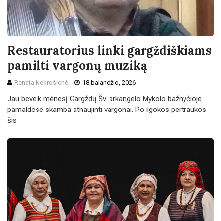
Restauratorius linki gargždiškiams
pamilti vargonų muziką
Renata Nekrošienė
18 balandžio, 2026
Jau beveik mėnesį Gargždų Šv. arkangelo Mykolo bažnyčioje
pamaldose skamba atnaujinti vargonai. Po ilgokos pertraukos
šis