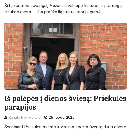
Šiltą vasaros savaitgalį Vėžaičiai vėl tapo kultūros ir pramogų
traukos centru – čia praūžė ilgamete istorija garsė
Iš palėpės į dienos šviesą: Priekulės
parapijos
Renata Nekrošienė
26 liepos, 2026
Švenčiant Priekulės miesto ir žirginio sporto šventę duris atvėrė