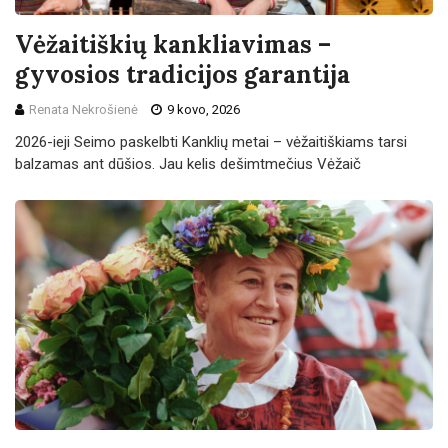
Vėžaitiškių kankliavimas –
gyvosios tradicijos garantija
Renata Nekrošienė
9 kovo, 2026
2026-ieji Seimo paskelbti Kanklių metai – vėžaitiškiams tarsi
balzamas ant dūšios. Jau kelis dešimtmečius Vėžaič