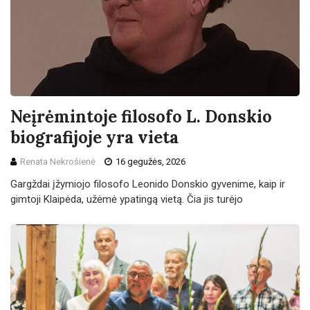
Neįrėmintoje filosofo L. Donskio
biografijoje yra vieta
Renata Nekrošienė
16 gegužės, 2026
Gargždai įžymiojo filosofo Leonido Donskio gyvenime, kaip ir
gimtoji Klaipėda, užėmė ypatingą vietą. Čia jis turėjo