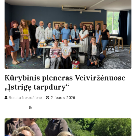
Kūrybinis pleneras Veiviržėnuose
„Įstrigę tarpdury“
Renata Nekrošienė
2 liepos, 2026
&