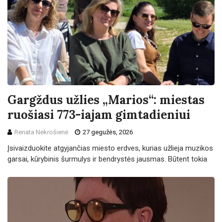
Gargždus užlies „Marios“: miestas
ruošiasi 773-iajam gimtadieniui
Renata Nekrošienė
27 gegužės, 2026
Įsivaizduokite atgyjančias miesto erdves, kurias užlieja muzikos
garsai, kūrybinis šurmulys ir bendrystės jausmas. Būtent tokia