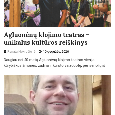
Agluonėnų klojimo teatras –
unikalus kultūros reiškinys
Renata Nekrošienė
10 gegužės, 2026
Daugiau nei 40 metų Agluonėnų klojimo teat­ras vienija
kūrybiškus žmones, žadina ir kursto vaizduotę, per senolių iš