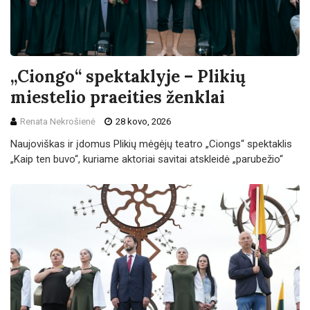
„Ciongo“ spektaklyje – Plikių
miestelio praeities ženklai
Renata Nekrošienė
28 kovo, 2026
Naujoviškas ir įdomus Plikių mėgėjų teatro „Ciongs“ spektaklis
„Kaip ten buvo“, kuriame aktoriai savitai atskleidė „parubežio“