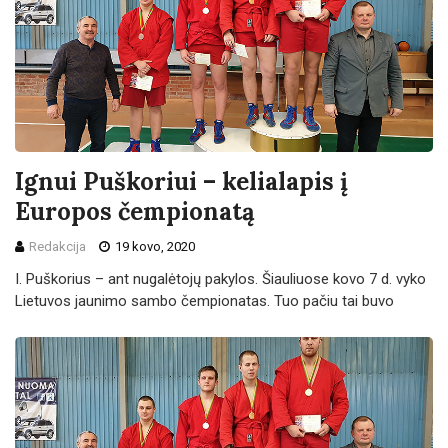
Ignui Puškoriui – kelialapis į
Europos čempionatą
Redakcija
19 kovo, 2020
I. Puškorius – ant nugalėtojų pakylos. Šiauliuose kovo 7 d. vyko
Lietuvos jaunimo sambo čempionatas. Tuo pačiu tai buvo