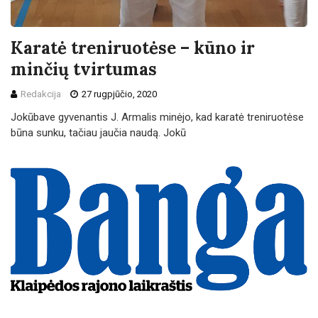
Karatė treniruotėse – kūno ir
minčių tvirtumas
Redakcija
27 rugpjūčio, 2020
Jokūbave gyvenantis J. Armalis minėjo, kad karatė treniruotėse
būna sunku, tačiau jaučia naudą. Jokū