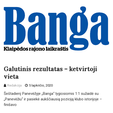
Galutinis rezultatas – ketvirtoji
vieta
Redakcija
5 lapkričio, 2020
Šeštadienį Panevėžyje „Banga“ lygiosiomis 1:1 sužaidė su
„Panevėžiu“ ir pasiekė aukščiausią poziciją klubo istorijoje –
finišavo