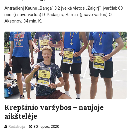
Antradienį Kaune „Banga“ 3:2 įveikė vietos „Žalgirį“. Įvarčiai: 63
min. (į savo vartus) D. Padaigis, 70 min. (į savo vartus) O.
Aksonov; 34 min. K.
Krepšinio varžybos – naujoje
aikštelėje
Redakcija
30 liepos, 2020