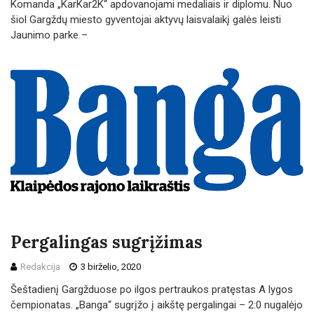
Komanda „KarKar2K“ apdovanojami medaliais ir diplomu. Nuo
šiol Gargždų miesto gyventojai aktyvų laisvalaikį galės leisti
Jaunimo parke –
Pergalingas sugrįžimas
Redakcija
3 birželio, 2020
Šeštadienį Gargžduose po ilgos pertraukos pratęstas A lygos
čempionatas. „Banga“ sugrįžo į aikštę pergalingai – 2:0 nugalėjo