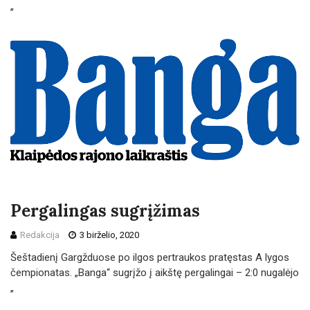
„
Pergalingas sugrįžimas
Redakcija
3 birželio, 2020
Šeštadienį Gargžduose po ilgos pertraukos pratęstas A lygos
čempionatas. „Banga“ sugrįžo į aikštę pergalingai – 2:0 nugalėjo
„