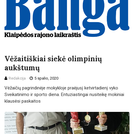
Vėžaitiškiai siekė olimpinių
aukštumų
Redakcija
5 spalio, 2020
Vėžaičių pagrindinėje mokykloje praėjusį ketvirtadienį vyko
Sveikatinimo ir sporto diena. Entuziastingai nusiteikę mokiniai
klausėsi paskaitos