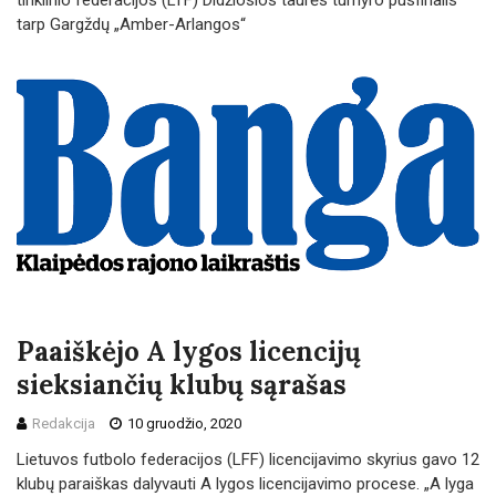
tinklinio federacijos (LTF) Didžiosios taurės turnyro pusfinalis
tarp Gargždų „Amber-Arlangos“
Paaiškėjo A lygos licencijų
sieksiančių klubų sąrašas
Redakcija
10 gruodžio, 2020
Lietuvos futbolo federacijos (LFF) licencijavimo skyrius gavo 12
klubų paraiškas dalyvauti A lygos licencijavimo procese. „A lyga