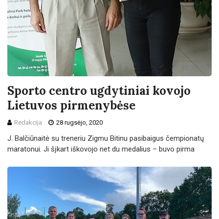
Sporto centro ugdytiniai kovojo
Lietuvos pirmenybėse
Redakcija
28 rugsėjo, 2020
J. Balčiūnaitė su treneriu Zigmu Bitinu pasibaigus čempionatų
maratonui. Ji šįkart iškovojo net du medalius – buvo pirma