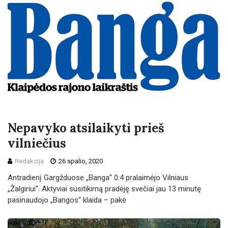
Nepavyko atsilaikyti prieš
vilniečius
Redakcija
26 spalio, 2020
Antradienį Gargžduose „Banga“ 0:4 pralaimėjo Vilniaus
„Žalgiriui“. Aktyviai susitikimą pradėję svečiai jau 13 minutę
pasinaudojo „Bangos“ klaida – pakė