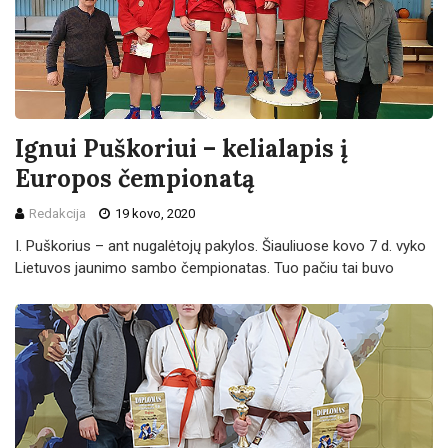
Ignui Puškoriui – kelialapis į
Europos čempionatą
Redakcija
19 kovo, 2020
I. Puškorius – ant nugalėtojų pakylos. Šiauliuose kovo 7 d. vyko
Lietuvos jaunimo sambo čempionatas. Tuo pačiu tai buvo