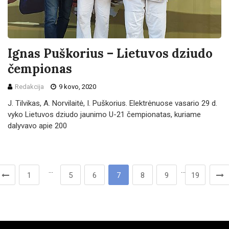
Ignas Puškorius – Lietuvos dziudo
čempionas
Redakcija
9 kovo, 2020
J. Tilvikas, A. Norvilaitė, I. Puškorius. Elektrėnuose vasario 29 d.
vyko Lietuvos dziudo jaunimo U-21 čempionatas, kuriame
dalyvavo apie 200
…
…
1
5
6
7
8
9
19