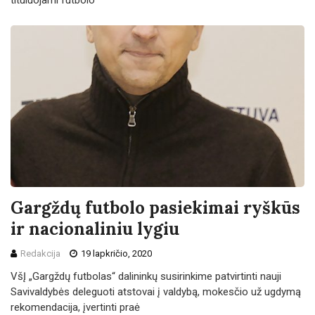
tituluojami futbolo
Gargždų futbolo pasiekimai ryškūs
ir nacionaliniu lygiu
Redakcija
19 lapkričio, 2020
VšĮ „Gargždų futbolas“ dalininkų susirinkime patvirtinti nauji
Savivaldybės deleguoti atstovai į valdybą, mokesčio už ugdymą
rekomendacija, įvertinti praė