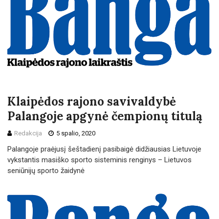
Klaipėdos rajono savivaldybė
Palangoje apgynė čempionų titulą
Redakcija
5 spalio, 2020
Palangoje praėjusį šeštadienį pasibaigė didžiausias Lietuvoje
vykstantis masiško sporto sisteminis renginys – Lietuvos
seniūnijų sporto žaidynė