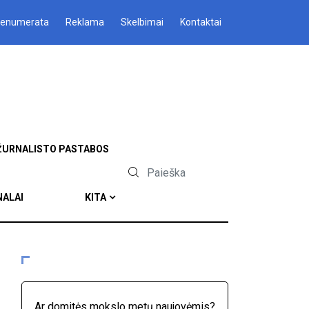
renumerata
Reklama
Skelbimai
Kontaktai
ŽURNALISTO PASTABOS
NALAI
KITA
Ar domitės mokslo metų naujovėmis?