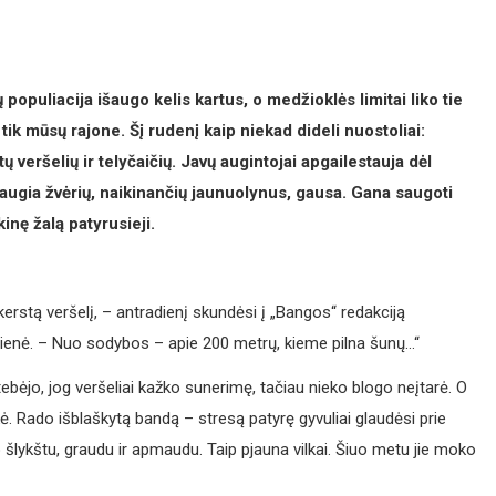
 populiacija išaugo kelis kartus, o medžioklės limitai liko tie
tik mūsų rajone. Šį rudenį kaip niekad dideli nuostoliai:
 veršelių ir telyčaičių. Javų augintojai apgailestauja dėl
iaugia žvėrių, naikinančių jaunuolynus, gausa. Gana saugoti
kinę žalą patyrusieji.
erstą veršelį, – antradienį skundėsi į „Bangos“ redakciją
ienė. – Nuo sodybos – apie 200 metrų, kieme pilna šunų…“
bėjo, jog veršeliai kažko sunerimę, tačiau nieko blogo neįtarė. O
kė. Rado išblaškytą bandą – stresą patyrę gyvuliai glaudėsi prie
 šlykštu, graudu ir apmaudu. Taip pjauna vilkai. Šiuo metu jie moko