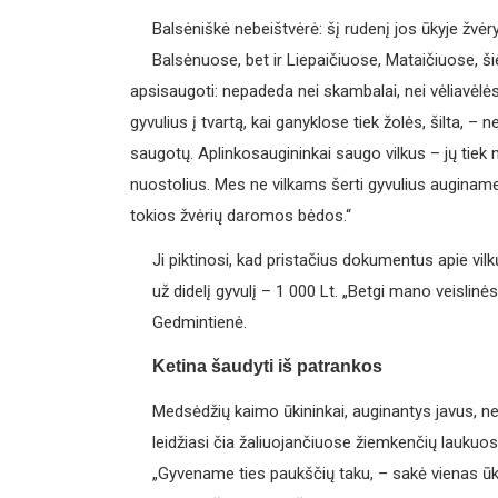
Balsėniškė nebeištvėrė: šį rudenį jos ūkyje žvėrys
Balsėnuose, bet ir Liepaičiuose, Mataičiuose, ši
apsisaugoti: nepadeda nei skambalai, nei vėliavėlė
gyvulius į tvartą, kai ganyklose tiek žolės, šilta, –
saugotų. Aplinkosaugininkai saugo vilkus – jų tiek 
nuostolius. Mes ne vilkams šerti gyvulius auginame
tokios žvėrių daromos bėdos.“
Ji piktinosi, kad pristačius dokumentus apie vil
už didelį gyvulį – 1 000 Lt. „Betgi mano veislin
Gedmintienė.
Ketina šaudyti iš patrankos
Medsėdžių kaimo ūkininkai, auginantys javus, n
leidžiasi čia žaliuojančiuose žiemkenčių laukuo
„Gyvename ties paukščių taku, – sakė vienas ūk