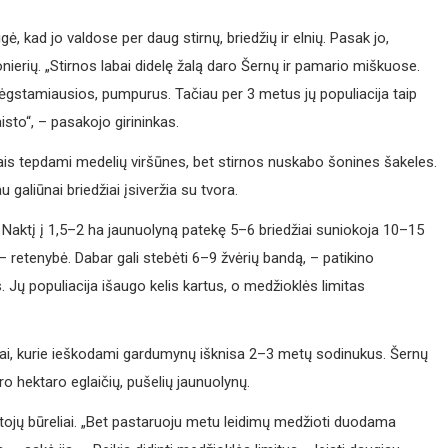
ė, kad jo valdose per daug stirnų, briedžių ir elnių. Pasak jo,
ierių. „Stirnos labai didelę žalą daro Šernų ir pamario miškuose.
gstamiausios, pumpurus. Tačiau per 3 metus jų populiacija taip
aisto“, – pasakojo girininkas.
ais tepdami medelių viršūnes, bet stirnos nuskabo šonines šakeles.
 galiūnai briedžiai įsiveržia su tvora.
 Naktį į 1,5–2 ha jaunuolyną patekę 5–6 briedžiai suniokoja 10–15
 retenybė. Dabar gali stebėti 6–9 žvėrių bandą, – patikino
. Jų populiacija išaugo kelis kartus, o medžioklės limitas
i, kurie ieškodami gardumynų išknisa 2–3 metų sodinukus. Šernų
ro hektaro eglaičių, pušelių jaunuolynų.
iotojų būreliai. „Bet pastaruoju metu leidimų medžioti duodama