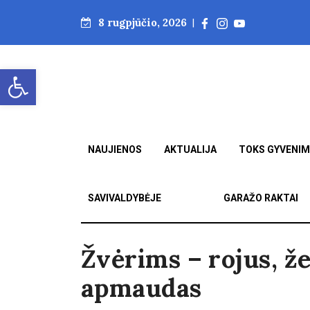
8 rugpjūčio, 2026
|
Open toolbar
NAUJIENOS
AKTUALIJA
TOKS GYVENI
SAVIVALDYBĖJE
GARAŽO RAKTAI
Žvėrims – rojus, 
apmaudas