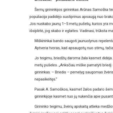
Šernų girininkijos girininkas Arūnas Samoška teig
populiacija padidėjo sustiprinus apsaugą nuo brakon
Jos nuskabo jaunų 1–5 metų pušelių, kurios yra mė
išsiplėtė, jog skabo ir eglaites. Vadinasi, trūksta m
Miškininkai bando saugoti jaunuolynus repelent
Aptveria tvoras, kad apsaugotų nuo stirnų, tačiau
Jo teigimu, briedžių daroma žala kasmet didėja.
metų pušeles. „Anksčiau miške pamatyti briedį –
girininkas. – Briedis – pernelyg saugomas žvėris
nepasikeitęs.“
Pasak A. Samoškos, kasmet žalos padaro šerna
girininkijoje kasmet nuo jų nukenčia apie pusant
Girininko teigimu, žvėrių apskaitą atlieka medž