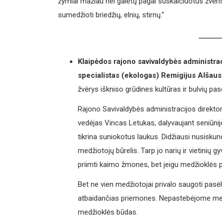
žymiai mažiau nei galėtų pagal suskaičiuotus žvėris,
sumedžioti briedžių, elnių, stirnų.“
Klaipėdos rajono savivaldybės administrac
specialistas (ekologas) Remigijus Alšaus
žvėrys iškniso grūdines kultūras ir bulvių pas
Rajono Savivaldybės administracijos direkto
vedėjas Vincas Letukas, dalyvaujant seniūnijo
tikrina suniokotus laukus. Didžiausi nusiskun
medžiotojų būrelis. Tarp jo narių ir vietinių 
priimti kaimo žmones, bet jeigu medžioklės p
Bet ne vien medžiotojai privalo saugoti pasėli
atbaidančias priemones. Nepastebėjome medž
medžioklės būdas.