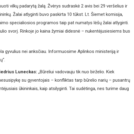
ti vilkų padarytą žalą. Žvėrys sudraskė 2 avis bei 29 veršelius ir
inkų. Žalai atlyginti buvo paskirta 10 tūkst. Lt. Šiemet komisija,
mimo specialiosios programos taip pat numatys lėšų žalai atlyginti.
lio svorį. Rinkoje jo kaina žymiai didesnė – nukentėjusiesiems bus
ola gyvulius nei anksčiau. Informuosime Aplinkos ministeriją ir
ų“.
Giedrius Luneckas:
„Būreliui vadovauju tik nuo birželio. Kiek
susipykę su gyventojais – konfliktas tarp būrelio narių – pusantrų
jusiais ūkininkais, kaip atsilyginti. Tai sudėtinga, nes turime daug