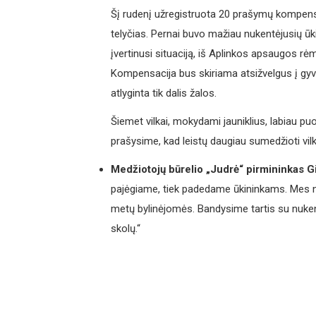
Šį rudenį užregistruota 20 prašymų kompensuo
telyčias. Pernai buvo mažiau nukentėjusių ūkin
įvertinusi situaciją, iš Aplinkos apsaugos rė
Kompensacija bus skiriama atsižvelgus į gyvu
atlyginta tik dalis žalos.
Šiemet vilkai, mokydami jauniklius, labiau pu
prašysime, kad leistų daugiau sumedžioti vilk
Medžiotojų būrelio „Judrė“ pirmininkas 
pajėgiame, tiek padedame ūkininkams. Mes ne
metų bylinėjomės. Bandysime tartis su nukentė
skolų.“