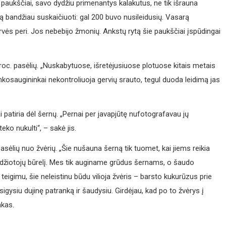
 paukščiai, savo dydžiu primenantys kalakutus, ne tik išrauna
rtą bandžiau suskaičiuoti: gal 200 buvo nusileidusių. Vasarą
vės peri. Jos nebebijo žmonių. Ankstų rytą šie paukščiai įspūdingai
oc. pasėlių. „Nuskabytuose, išretėjusiuose plotuose kitais metais
linkosaugininkai nekontroliuoja gervių srauto, tegul duoda leidimą jas
i patiria dėl šernų. „Pernai per javapjūtę nufotografavau jų
ko nukulti“, – sakė jis.
sėlių nuo žvėrių. „Šie nušauna šerną tik tuomet, kai jiems reikia
 medžiotojų būrelį. Mes tik auginame grūdus šernams, o šaudo
teigimu, šie neleistinu būdu vilioja žvėris – barsto kukurūzus prie
įsigysiu dujinę patranką ir šaudysiu. Girdėjau, kad po to žvėrys į
nkas.