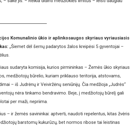
 – sakė jis. – Reikia didinti medžioklės limitus – leisti daugiau
ijos Komunalinio ūkio ir aplinkosaugos skyriaus vyriausiasis
kas:
„Šiemet dėl šernų padarytos žalos kreipėsi 5 gyventojai –
ėlius.
riaus sudaryta komisija, kurios pirmininkas – Žemės ūkio skyriaus
s, medžiotojų būrelio, kuriam priklauso teritorija, atstovams,
dimai – iš Judrėnų ir Veiviržėnų seniūnijų. Čia medžioja „Judrės“
gyventojų nėra tinkamo bendravimo. Beje, į medžiotojų būrelį gali
lotai per maži, nepriima.
us – ir žemės savininkai: aptverti, naudoti repelentus, kitas žvėris
iotojų barstomų kukurūzų, bet normos ribose tai leistinas