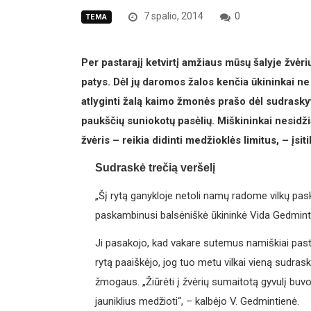
7 spalio, 2014
0
TEMA
Per pastarajį ketvirtį amžiaus mūsų šalyje žvėrių
patys. Dėl jų daromos žalos kenčia ūkininkai ne 
atlyginti žalą kaimo žmonės prašo dėl sudraskytų
paukščių suniokotų pasėlių. Miškininkai nesidž
žvėris – reikia didinti medžioklės limitus, – įsiti
Sudraskė trečią veršelį
„Šį rytą ganykloje netoli namų radome vilkų pask
paskambinusi balsėniškė ūkininkė Vida Gedmint
Ji pasakojo, kad vakare sutemus namiškiai paste
rytą paaiškėjo, jog tuo metu vilkai vieną sudras
žmogaus. „Žiūrėti į žvėrių sumaitotą gyvulį buvo
jauniklius medžioti“, – kalbėjo V. Gedmintienė.