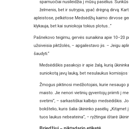
sparnuočiai nusileidžia į mūsų pasėlius. Sunkūs
želmenis, bet ir sutrypia, ypač drėgną dirvą. Ka
apleistose, pelkėtose Medsėdžių kaimo dirvose ger
klykauja, bet kai suniokoja tokius plotus…“
Pašnekovo teigimu, gervės sunaikina apie 10–20 pr
užsiveisia piktžolės, – apgailestavo jis. – Jeigu ap
šaudyti.“
Medsėdiškis pasakojo ir apie žalą, kurią ūkininka
suniokotą javų lauką, bet nesulaukus komisijos te
Žmogus piktinosi medžiotojais, kurie nesaugo pa
maisto. Jie nenori vietinių gyventojų priimti į
svetimi“, – sarkastiškai kalbėjo medsėdiškis. Jo 
bokštelio, kuris šalia ūkininko pasėlių. „Kitąmet 
tuos laukus nebeateina“, – ryžtingai ištarė ūkini
Briedžiui – piktadario etiketė