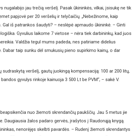
 nugalabijo jau trečią veršelį. Pasak ūkininkės, vilkai, įsisukę ne tik
emet papjovė per 20 veršelių ir telyčaičių. „Nebežinome, kaip
s. Gal iš patrankos šaudyti? – neslėpė apmaudo ūkininkė. – Ginti
 nelogiška. Gyvulius laikome 7 vietose – nėra tiek darbininkų, kad juos
nereikia. Valdžia tegul mums padeda, nes patiriame didelius
. Dabar taip sunku dėl smukusių pieno supirkimo kainų, o dar
kų sudraskytą veršelį, gautų juokingą kompensaciją: 100 ar 200 litų,
ės bandos gyvulys rinkoje kainuoja 3 500 Lt be PVM“, – sakė V.
ebeapsikenčia nuo žiemoti skrendančių paukščių. Jau 5 metus jie
se. Daugiausia žalos padaro gervės, įrašytos į Raudonąją knygą.
ininkas, nenorėjęs skelbti pavardės. – Rudenį žiemoti skrendantys