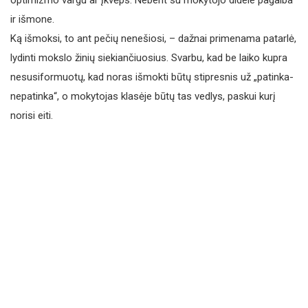
optimizmo vargu ar įkvėps. Nebent su mokytojo didele pagalba
ir išmone.
Ką išmoksi, to ant pečių nenešiosi, – dažnai primenama patarlė,
lydinti mokslo žinių siekiančiuosius. Svarbu, kad be laiko kupra
nesusiformuotų, kad noras išmokti būtų stipresnis už „patinka-
nepatinka“, o mokytojas klasėje būtų tas vedlys, paskui kurį
norisi eiti.