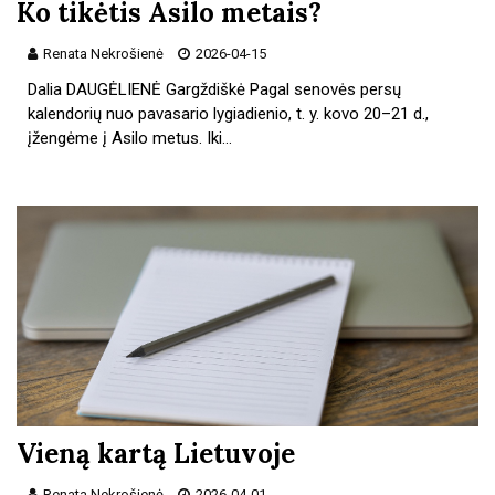
Ko tikėtis Asilo metais?
Renata Nekrošienė
2026-04-15
Dalia DAUGĖLIENĖ Gargždiškė Pagal senovės persų
kalendorių nuo pavasario lygiadienio, t. y. kovo 20–21 d.,
įžengėme į Asilo metus. Iki…
Vieną kartą Lietuvoje
Renata Nekrošienė
2026-04-01