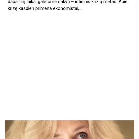
dabartinį laiką, galėtume sakyti – ištisinis krizių metas. Apie
krizę kasdien primena ekonomistai,…