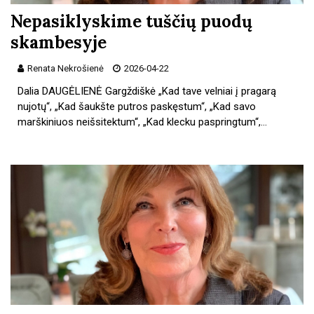
Nepasiklyskime tuščių puodų
skambesyje
Renata Nekrošienė
2026-04-22
Dalia DAUGĖLIENĖ Gargždiškė „Kad tave velniai į pragarą
nujotų“, „Kad šaukšte putros paskęstum“, „Kad savo
marškiniuos neišsitektum“, „Kad klecku paspringtum“,…