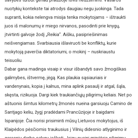
savybes turbūt geriau pradžioje išvis neužsiminti. Vasaros
nuotykių kontekste tai atrodys daugiau negu juokinga. Tada
supranti, kokia nelengva misija tenka mokytojams – ištraukti
juos iš malonumų ir miego nirvanos, pasodinti prie knygų,
įtvirtinti galvoje žodį „Reikia“. Aišku, pasipriešinimas
neišvengiamas. Svarbiausia išlaviruoti be konfliktų, kurie
mokytoją paverčia diktatoriumi, o mokinį – nuskriaustu
teisuoliu.
Dabar gana madinga visaip ir visur išbandyti savo žmogiškas
galimybes, ištvermę, jėgą. Kas plaukia sąsiauriais ir
vandenynais, kopia į kalnus, mina aplink pasaulį ir atgal, šąla,
skęsta, rizikuoja. Dargi kiek traukiančiųjų piligrimų keliais. Net po
aštuonis šimtus kilometrų žmonės nueina garsiuoju Camino de
Santjago keliu, žygį pradėdami Prancūzijoje ir baigdami
Ispanijoje. Čia norisi prisiminti mūsų Lietuvos mokytojus, iš
Klaipėdos pėsčiomis traukusius į Vilnių didesnio atlyginimo ir