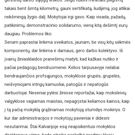
geresnių darbo sąlygų ieškoti. Jeigu nueini minėtais piligrimų
takais bent šimtą kilometrų, gauni sertifikatą, liudijimą, jog atlikai
reikšmingą žygio dalį. Mokytojai irgi gavo. Kaip visada, pažadų,
patikinimų, demonstracinio solidarumo, vieną kitą dešimtį eurų
daugiau. Problemos liko.
Senam paprastai linkima sveikatos, jaunam, be visų kitų sėkmės
komponentų, dar linkima ir darnaus, gero darbo kolektyvo. Iš
įvairių žiniasklaidos pranešimų matyti, kad kažkas nutiko ir
pačiai pedagogų bendruomenei. Kelios tarpusavyje nelabai
bendraujančios profsąjungos, mokyklose grupės, grupelės,
neišvyniojami intrigų kamuoliai, patogūs ir nepatogūs
darbuotojai. Neseniai pylėsi žiniose reportažai, kaip moksleivių
valgyklose vagiamas maistas, nepagrįstai keliamos kainos, kaip
į tą pačią mokyklą grąžinamas mokytoją stumdęs mokinys. O
kur dar administracijos ir mokytojų pavieniai ir didesni
nesutarimai. Štai Kalvarijoje esą neapsikentusi mokyklos