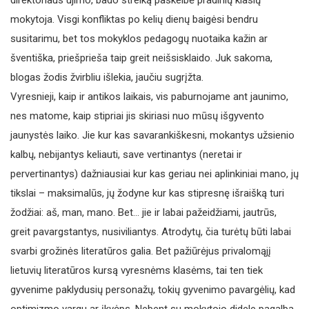
direktoriaus ujimo, bado streiką paskelbė pradinių klasių
mokytoja. Visgi konfliktas po kelių dienų baigėsi bendru
susitarimu, bet tos mokyklos pedagogų nuotaika kažin ar
šventiška, priešprieša taip greit neišsisklaido. Juk sakoma,
blogas žodis žvirbliu išlekia, jaučiu sugrįžta.
Vyresnieji, kaip ir antikos laikais, vis paburnojame ant jaunimo,
nes matome, kaip stipriai jis skiriasi nuo mūsų išgyvento
jaunystės laiko. Jie kur kas savarankiškesni, mokantys užsienio
kalbų, nebijantys keliauti, save vertinantys (neretai ir
pervertinantys) dažniausiai kur kas geriau nei aplinkiniai mano, jų
tikslai – maksimalūs, jų žodyne kur kas stipresnę išraišką turi
žodžiai: aš, man, mano. Bet… jie ir labai pažeidžiami, jautrūs,
greit pavargstantys, nusiviliantys. Atrodytų, čia turėtų būti labai
svarbi grožinės literatūros galia. Bet pažiūrėjus privalomąjį
lietuvių literatūros kursą vyresnėms klasėms, tai ten tiek
gyvenime paklydusių personažų, tokių gyvenimo pavargėlių, kad