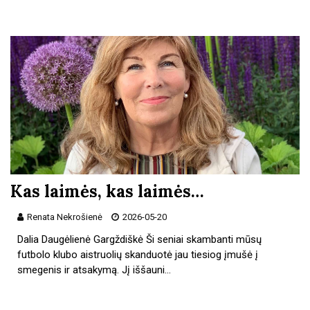
Kas laimės, kas laimės…
Renata Nekrošienė
2026-05-20
Dalia Daugėlienė Gargždiškė Ši seniai skambanti mūsų
futbolo klubo aistruolių skanduotė jau tiesiog įmušė į
smegenis ir atsakymą. Jį iššauni…