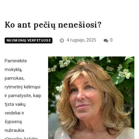
Ko ant pečių nenešiosi?
4 rugsėjo, 2025
0
NUOMONIŲ VERPETUOSE
Paminėkite
mokyklą,
pamokas,
rytmetinį kėlimąsi
ir pamatysite, kaip
tįsta vaikų
veideliai ir
šypseną
nubraukia