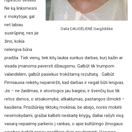
rūpesčio šešėlis.
Ne ką linksmesni
ir mokytojai, gal
net labiau
Dalia DAUGĖLIENĖ Gargždiškė
susirūpinę, nes jie
žino, kokia
nelengva būna
pradžia. Tiek vienų, tiek kitų laukia sunkus darbas, kurį kažin ar
visada įmanoma paversti džiaugsmu. Galbūt tik trumpom
valandėlėm, galbūt pasiekus trokštamą rezultatą… Galbūt.
Pirmiausia reikėtų nepamiršti, kad darbas ir negali būti lengvas.
Jis – ne žaidimas, ir atostogos jau baigėsi, ir švenčių bus tik
retos dienos, o atsakomybė, atkaklumas, pastangos išmokti –
kasdiena. Prisižiūrėję tiktokų mokiniai, be abejo, norės mokėti
nesimokydami, gražiai kalbėti neskaitę knygų, dailiai rašyti visą
vasarą nepaėmę parkerio į rankas, o apie kultūringo žmogaus