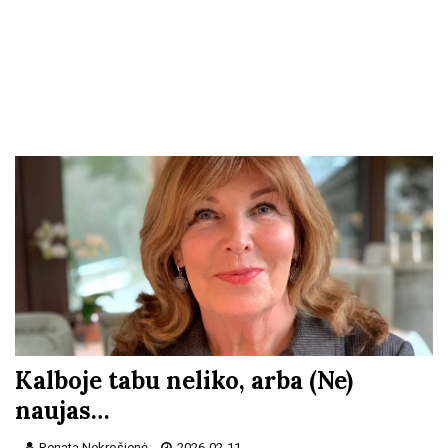
Kalboje tabu neliko, arba (Ne)
naujas…
Renata Nekrošienė
2026-02-11